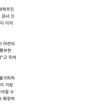
찰개혁추진
 검사 신
쟁이 이어
이 마련되
 풍부한
"고 우려
 불가피하
것이 가장
늦어질 수
저 확정하
.