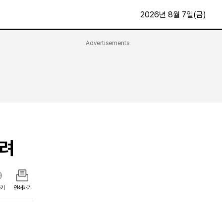
2026년 8월 7일(금)
Advertisements
문화·스포츠
최신
전체
방송
지면보기
가요
구독신청
영화
First Edition
문화
후원하기
우려
카
종교
제보24시
스포츠
알립니다
여행
기
인쇄하기