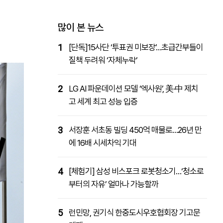
패밀리사이트
마켓파워
아투TV
대학동문골프최강전
많이 본 뉴스
1
[단독]15사단 ‘투표권 미보장’…초급간부들이
질책 두려워 ‘자체누락’
2
LG AI 파운데이션 모델 ‘엑사원’, 美·中 제치
고 세계 최고 성능 입증
3
서장훈 서초동 빌딩 450억 매물로…26년 만
에 16배 시세차익 기대
4
[체험기] 삼성 비스포크 로봇청소기…‘청소로
부터의 자유’ 얼마나 가능할까
5
런민망, 권기식 한중도시우호협회장 기고문