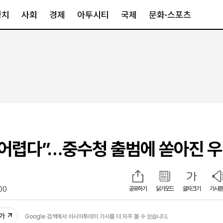
정치
사회
경제
아투시티
국제
문화·스포츠
경제
아투시티
국제
경제일반
종합
세계일반
정책
메트로
아시아·호주
금융·증권
경기·인천
북미
산업
세종·충청
중남미
IT·과학
영남
유럽
 어렵다”…중수청 출범에 쏟아진 
부동산
호남
중동·아프리
유통
강원
중기·벤처
제주
00
공유하기
읽기모드
글자크기
기사듣
인스타그램
추가
Google 검색에서 아시아투데이 기사를 더 자주 볼 수 있습니다.