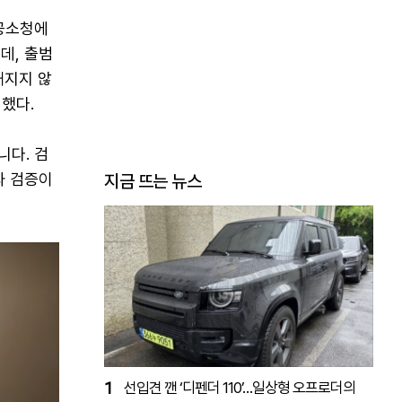
"공소청에
데, 출범
해지지 않
했다.
니다. 검
과 검증이
지금 뜨는 뉴스
1
선입견 깬 ‘디펜더 110’…일상형 오프로더의