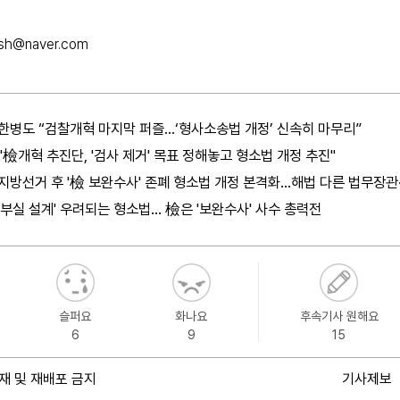
2sh@naver.com
한병도 “검찰개혁 마지막 퍼즐…‘형사소송법 개정’ 신속히 마무리”
"檢개혁 추진단, '검사 제거' 목표 정해놓고 형소법 개정 추진"
지방선거 후 '檢 보완수사' 존폐 형소법 개정 본격화…해법 다른 법무장관
'부실 설계' 우려되는 형소법… 檢은 '보완수사' 사수 총력전
슬퍼요
화나요
후속기사 원해요
6
9
15
재 및 재배포 금지
기사제보