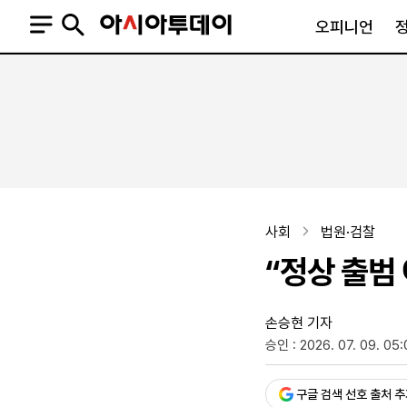
오피니언
오피니언
정치
사회
사설
정치일반
사회일반
칼럼·기고
청와대
사건·사고
기자의 눈
국회·정당
법원·검찰
피플
북한
교육·행정
사회
법원·검찰
외교
노동·복지·환경
“정상 출범
국방
보건·의학
정부
손승현 기자
승인 : 2026. 07. 09. 05:
SNS
뉴스스탠드
네이버블로그
아투TV(유튜브)
페이스북
구글 검색 선호 출처 