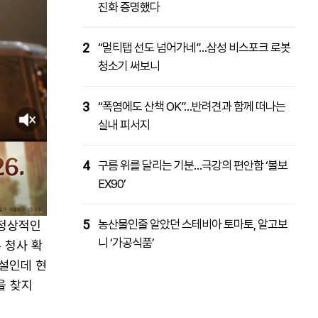
진화 증명했다
2
“멀티탭 선도 넘어가네”…삼성 비스포크 로봇
청소기 써보니
3
“폭염에도 산책 OK”…반려견과 함께 떠나는
실내 피서지
4
구름 위를 달리는 기분…극강의 편안함 ‘볼보
EX90’
5
농산물인줄 알았던 스테비아 토마토, 알고보
 정상적인
니 ‘가공식품’
 청사 확
시설인데 현
을 찾지