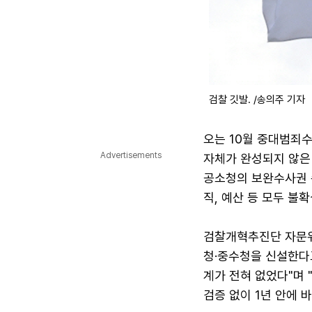
검찰 깃발. /송의주 기자
오는 10월 중대범죄
Advertisements
자체가 완성되지 않은
공소청의 보완수사권 
직, 예산 등 모두 불
검찰개혁추진단 자문위
청·중수청을 신설한다고
계가 전혀 없었다"며
검증 없이 1년 안에 