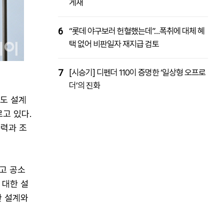
게재
6
“롯데 야구보러 헌혈했는데”…폭취에 대체 혜
택 없어 비판일자 재지급 검토
7
[시승기] 디펜더 110이 증명한 ‘일상형 오프로
더’의 진화
제도 설계
고 있다.
력과 조
고 공소
 대한 설
한 설계와