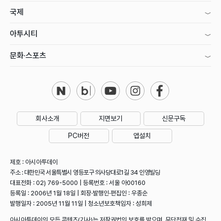
국제
아투시티
문화·스포츠
회사소개
지면보기
신문구독
PC버전
앱설치
제호 : 아시아투데이
주소 : 대한민국 서울특별시 영등포구 의사당대로1길 34 인영빌딩
대표전화 : 02) 769-5000 | 등록번호 : 서울 아00160
등록일 : 2006년 1월 18일 | 회장·발행인·편집인 : 우종순
발행일자 : 2005년 11월 11일 | 청소년보호책임자 : 성희제
아시아투데이의 모든 콘텐츠(기사)는 저작권법의 보호를 받으며, 무단전재 및 수집,