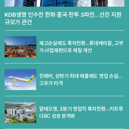
KDB생명 인수전 한화·흥국·한투 3파전…산은 지원
규모가 관건
재고손실에도 흑자전환…롯데케미칼, 고부
가·사업재편으로 체질 개선
진에어, 상반기 최대 매출에도 영업 손실…
고유가 타격
알테오젠, 2분기 영업익 흑자전환…키트루
다SC 성장 본격화