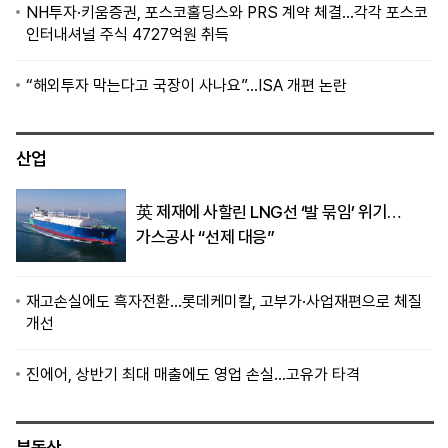
NH투자·키움증권, 포스코홀딩스와 PRS 계약 체결…각각 포스코
인터내셔널 주식 4727억원 취득
“해외투자 막는다고 국장이 사나요”…ISA 개편 논란
산업
英 제재에 사할린 LNG선 ‘발 묶임’ 위기…
가스공사 “선제 대응”
재고손실에도 흑자전환…롯데케미칼, 고부가·사업재편으로 체질
개선
진에어, 상반기 최대 매출에도 영업 손실…고유가 타격
부동산