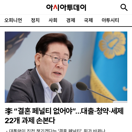
오피니언
정치
사회
경제
국제
아투시티
뉴
최
속
정
사
경
국
오
피
아
문
포
스
신
보
치
회
제
제
피
플
투
화
토
니
시
·
언
티
스
포
츠
ENGLISH
中
Tiếng
文
Việt
李 “결혼 페널티 없어야”…대출·청약·세제
지
신
후
제
회
앱
22개 과제 손본다
면
문
원
보
사
설
보
구
하
24
소
치
대통령이 직접 챙기겠다는 '결혼 페널티', 뭐가 바뀌나
기
독
기
시
개