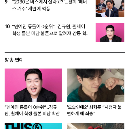
4
“아버지는 마음속에 살아 있다”…70여 년
기다린 미군 남매에 한·미 “마지막 한 분까
지”
5
이재명 대통령이 직접 챙기는 ‘결혼 페널
티’, 뭐가 바뀌나
방송·연예
“연예인 통틀어 0순위”…김규
‘모솔연애2’ 최혁준 “시청자 불
원, 휠체어 학생 돌본 미담 확산
편하게 해 죄송”