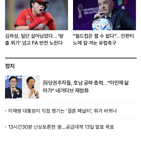
김하성, 일단 살아남았다… ‘방
“월드컵은 팔 수 없다”… 인판티
출 위기’ 넘고 FA 반전 노린다
노에 칼 겨눈 유럽축구
정치
與당권주자들, 호남 공략 총력…“이인제 닮
아가” 네거티브 재점화
이재명 대통령이 직접 챙기는 ‘결혼 페널티’, 뭐가 바뀌나
13시간30분 난상토론한 李…공급대책 13일 발표 목표