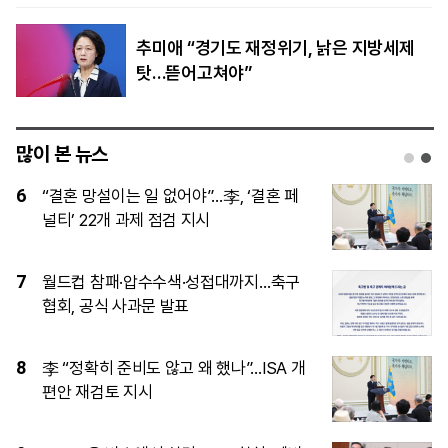
추미애 “경기도 재정위기, 낡은 지방세제
탓…뜯어고쳐야”
많이 본 뉴스
1
이임생, 홍명보 발탁 독박 의혹에 정면 반
박…“정몽규 지시대로 했을뿐”
2
AI 덕에, 진격의 양안 수출 완전히 기염
3
검찰개혁 뽐내는 정청래 vs 당정협력 내
세운 김민석…오늘 민주 전대 2라운드