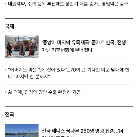
대원제약, 주력 품목 부진에도 상반기 매출 증가…영업익은 감소
국제
‘중앙아 마지막 유목제국’ 준가르 칸국, 전쟁
아닌 기후변화에 무너졌나
“아버지는 마음속에 살아 있다”…70여 년 기다린 미군 남매에 한·
미 “마지막 한 분까지”
AI 덕에, 진격의 양안 수출 완전히 기염
전국
전국 테니스 꿈나무 250명 영광 집결…14