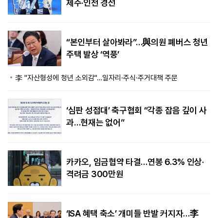
제주·인천 경선
“본인부터 살아봐라”…與의원 폐버스 청년
주택 발상 ‘역풍’
李 "자산형성에 청년 소외감"…일자리·주식·주거대책 주문
‘심판 성접대’ 축구협회 “각종 잡음 깊이 사
과…현재는 없어”
카카오, 임금협약 타결…연봉 6.3% 인상·
격려금 300만원
‘ISA 혜택 축소’ 개미들 반발 커지자…李