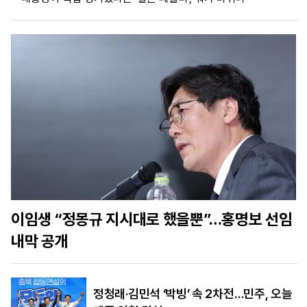
마
운
대
켓
세
학
파
동
워
문
골
프
이임생 “정몽규 지시대로 했을뿐”…홍명보 선임
내막 공개
정청래·김민석 ‘박빙’ 속 2차전…민주, 오늘