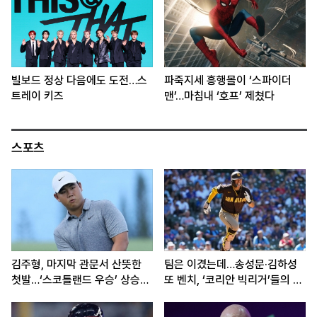
빌보드 정상 다음에도 도전…스
파죽지세 흥행몰이 ‘스파이더
트레이 키즈
맨’…마침내 ‘호프’ 제쳤다
스포츠
김주형, 마지막 관문서 산뜻한
팀은 이겼는데…송성문·김하성
첫발…‘스코틀랜드 우승’ 상승세
또 벤치, ‘코리안 빅리거’들의 고
이어간다
민