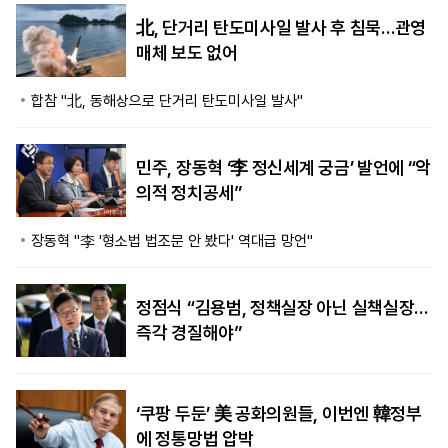
北, 단거리 탄도미사일 발사 후 침묵…관영
매체 보도 없어
합참 "北, 동해상으로 단거리 탄도미사일 발사"
민주, 장동혁 ‘李 정신세계 궁금’ 발언에 “악
의적 정치공세”
장동혁 "李 '형소법 법조문 안 봤다' 역대급 망언"
정점식 “김용범, 정책실장 아닌 실책실장…
즉각 경질해야”
‘쿠팡 두둔’ 美 공화의원들, 이번엔 韓정부
에 정통망법 압박