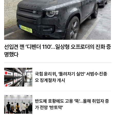
선입견 깬 ‘디펜더 110’…일상형 오프로더의 진화 증
명했다
국힘 윤리위, ‘돌려차기 실언’ 서범수·진종
오 징계절차 개시
반도체 호황에도 고용 ‘뚝’…올해 취업자 증
가 전망 ‘반토막’