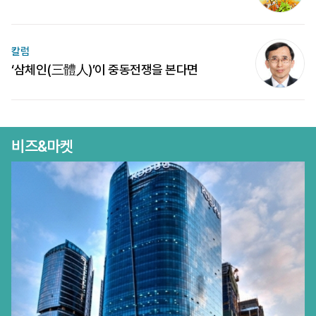
칼럼
‘삼체인(三體人)’이 중동전쟁을 본다면
비즈&마켓