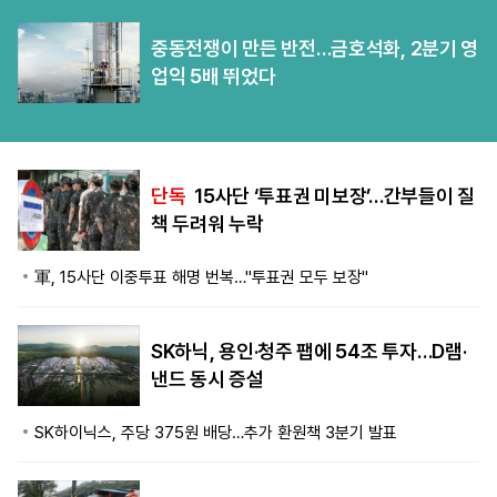
중동전쟁이 만든 반전…금호석화, 2분기 영
업익 5배 뛰었다
단독
15사단 ‘투표권 미보장’…간부들이 질
책 두려워 누락
軍, 15사단 이중투표 해명 번복…"투표권 모두 보장"
SK하닉, 용인·청주 팹에 54조 투자…D램·
낸드 동시 증설
SK하이닉스, 주당 375원 배당…추가 환원책 3분기 발표