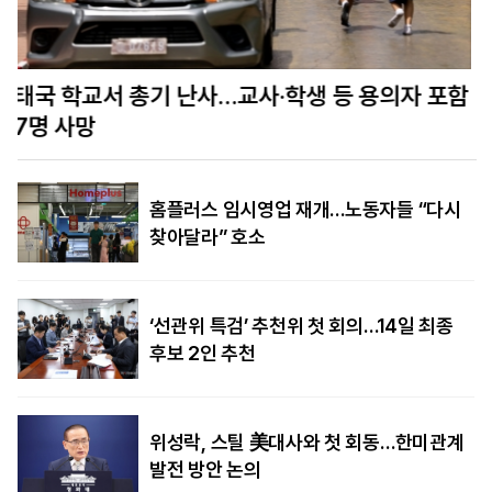
함
美정보당국 “푸틴, 수년 내 나토 회원국 공격할 수
도…결속력 시험”
홈플러스 임시영업 재개…노동자들 “다시
찾아달라” 호소
‘선관위 특검’ 추천위 첫 회의…14일 최종
후보 2인 추천
위성락, 스틸 美대사와 첫 회동…한미관계
발전 방안 논의