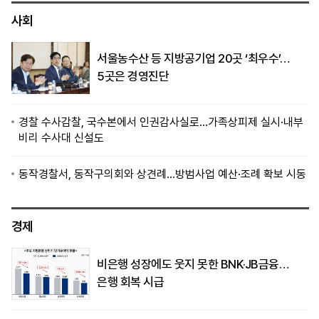
사회
서울농수산 등 지방공기업 20곳 ‘최우수’…
5곳은 경영진단
경찰 수사감찰, 국수본에서 인권감사실로…가족상피제 실시·내부
비리 수사대 신설도
동작경찰서, 동작구의회와 상견례…방범사업 예산·조례 확보 시동
경제
비은행 성장에도 웃지 못한 BNK·JB금융…
은행 회복 시급