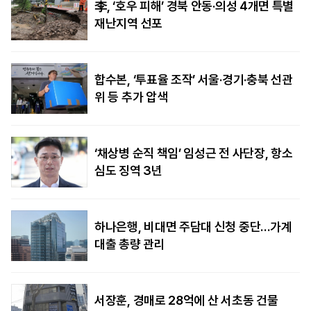
李, ‘호우 피해’ 경북 안동·의성 4개면 특별
재난지역 선포
합수본, ‘투표율 조작’ 서울·경기·충북 선관
위 등 추가 압색
‘채상병 순직 책임’ 임성근 전 사단장, 항소
심도 징역 3년
하나은행, 비대면 주담대 신청 중단…가계
대출 총량 관리
서장훈, 경매로 28억에 산 서초동 건물