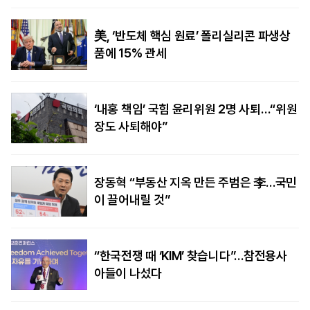
美, ‘반도체 핵심 원료’ 폴리실리콘 파생상
품에 15% 관세
‘내홍 책임’ 국힘 윤리위원 2명 사퇴…“위원
장도 사퇴해야”
장동혁 “부동산 지옥 만든 주범은 李…국민
이 끌어내릴 것”
“한국전쟁 때 ‘KIM’ 찾습니다”…참전용사
아들이 나섰다