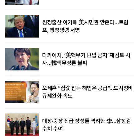
원정출산 아기에 美시민권 안준다…트럼
프, 행정명령 서명
다카이치, ‘美핵무기 반입 금지’ 재검토 시
사…韓핵무장론 불씨
오세훈 “집값 잡는 해법은 공급”…도시정비
규제완화 속도
대장·중장 진급 장성들 격려한 李…삼정검
수치 수여