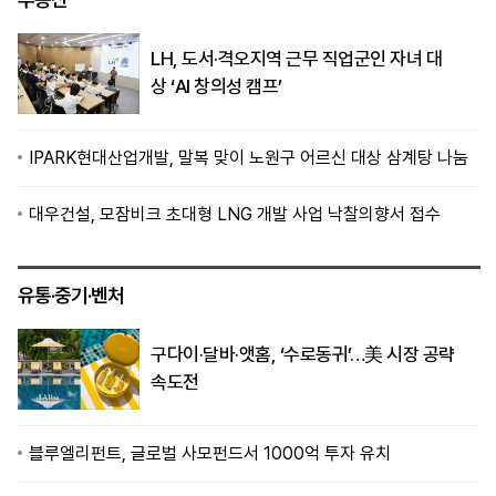
LH, 도서·격오지역 근무 직업군인 자녀 대
상 ‘AI 창의성 캠프’
IPARK현대산업개발, 말복 맞이 노원구 어르신 대상 삼계탕 나눔
대우건설, 모잠비크 초대형 LNG 개발 사업 낙찰의향서 접수
유통·중기·벤처
구다이·달바·앳홈, ‘수로동귀’…美 시장 공략
속도전
블루엘리펀트, 글로벌 사모펀드서 1000억 투자 유치