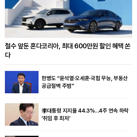
철수 앞둔 혼다코리아, 최대 600만원 할인 혜택 쏜
다
한병도 “윤석열·오세훈·국힘 무능, 부동산
공급절벽 주범”
李대통령 지지율 44.3%…4주 연속 하락
‘취임 후 최저’