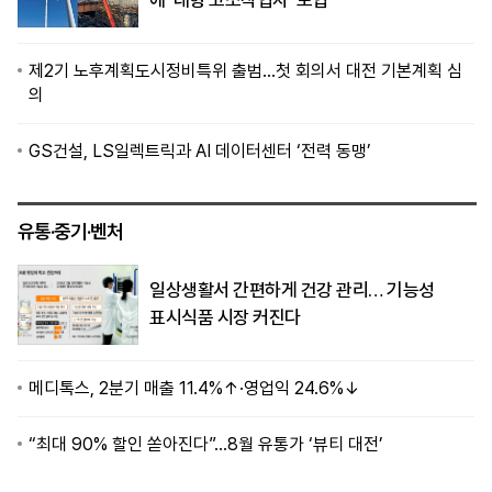
에 ‘대형 고소작업차’ 도입
제2기 노후계획도시정비특위 출범…첫 회의서 대전 기본계획 심
의
GS건설, LS일렉트릭과 AI 데이터센터 ‘전력 동맹’
유통·중기·벤처
일상생활서 간편하게 건강 관리… 기능성
표시식품 시장 커진다
메디톡스, 2분기 매출 11.4%↑·영업익 24.6%↓
“최대 90% 할인 쏟아진다”…8월 유통가 ‘뷰티 대전’