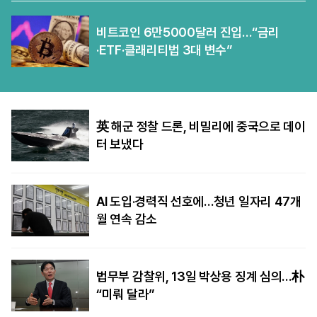
비트코인 6만5000달러 진입…“금리
·ETF·클래리티법 3대 변수”
英 해군 정찰 드론, 비밀리에 중국으로 데이
터 보냈다
AI 도입·경력직 선호에…청년 일자리 47개
월 연속 감소
법무부 감찰위, 13일 박상용 징계 심의…朴
“미뤄 달라”