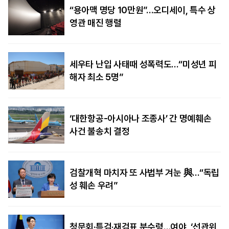
“용아맥 명당 10만원”…오디세이, 특수 상
영관 매진 행렬
세우타 난입 사태때 성폭력도…“미성년 피
해자 최소 5명”
‘대한항공-아시아나 조종사’ 간 명예훼손
사건 불송치 결정
검찰개혁 마치자 또 사법부 겨눈 與…“독립
성 훼손 우려”
청문회·특검·재검표 분수령…여야, ‘선관위