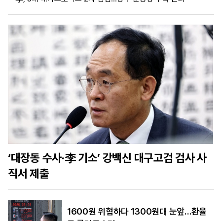
마
운
대
켓
세
학
파
동
워
문
골
프
‘대장동 수사·李 기소’ 강백신 대구고검 검사 사
직서 제출
1600원 위협하다 1300원대 눈앞…환율