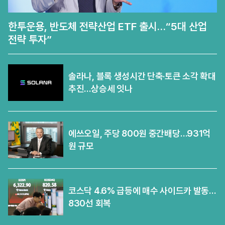
한투운용, 반도체 전략산업 ETF 출시…“5대 산업
전략 투자”
솔라나, 블록 생성시간 단축·토큰 소각 확대
추진…상승세 잇나
에쓰오일, 주당 800원 중간배당…931억
원 규모
코스닥 4.6% 급등에 매수 사이드카 발동…
830선 회복