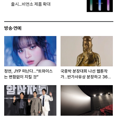
즈 쥐고 트럼프 출구전략 압박
방송·연예
정연, JYP 떠난다…“트와이스
국중박 분장대회 나선 웹툰작
는 변함없이 지킬 것”
가…반가사유상 분장하고 360
도 회전