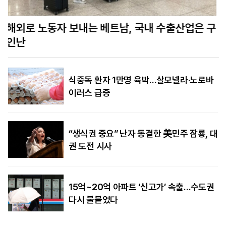
구
대만, ‘드론 지옥’으로 中 침공 문턱 높인다…무인
기 월 10만대 생산
식중독 환자 1만명 육박…살모넬라·노로바
이러스 급증
“생식권 중요” 난자 동결한 美민주 잠룡, 대
권 도전 시사
15억~20억 아파트 ‘신고가’ 속출…수도권
다시 불붙었다