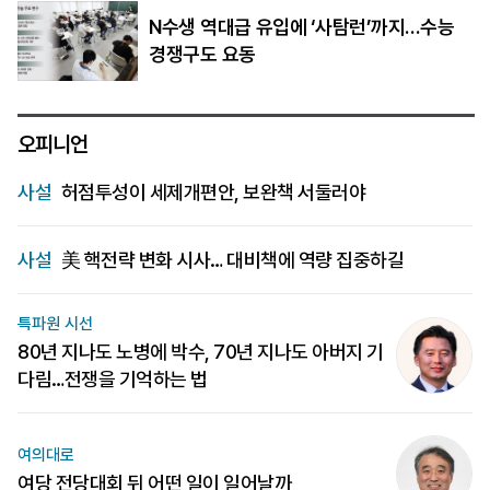
N수생 역대급 유입에 ‘사탐런’까지…수능
경쟁구도 요동
오피니언
사설
허점투성이 세제개편안, 보완책 서둘러야
사설
美 핵전략 변화 시사… 대비책에 역량 집중하길
특파원 시선
80년 지나도 노병에 박수, 70년 지나도 아버지 기
다림…전쟁을 기억하는 법
여의대로
여당 전당대회 뒤 어떤 일이 일어날까