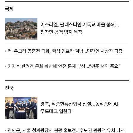
국제
이스라엘, 팔레스타인 기독교 마을 봉쇄…
정착민 공격 방지 목적
러-우크라 공중전 격화, 핵심 인프라 겨냥…민간인 사상자 급증
카자흐 반려견 문화 확산에 안전 문제 부상…“견주 책임 중요”
전국
경북, 식품한류산업국 신설…농식품에 AI·
푸드테크 입힌다
진안군, 서울 청계광장서 관광 홍보전…수도권 관광객 유치 나서