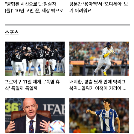
“균형된 시선으로”…‘암살자
당분간 ‘용아맥’서 ‘오디세이’ 보
(들)’ 10년 고민 끝, 세상 밖으로
기 어려워요
스포츠
프로야구 11일 재개...‘폭염 휴
배지환, 방출 닷새 만에 빅리그
식’ 독일까 득일까
복귀…밀워키 이적이 커리어 분
기점