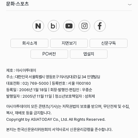
문화·스포츠
회사소개
지면보기
신문구독
PC버전
앱설치
제호 : 아시아투데이
주소 : 대한민국 서울특별시 영등포구 의사당대로1길 34 인영빌딩
대표전화 : 02) 769-5000 | 등록번호 : 서울 아00160
등록일 : 2006년 1월 18일 | 회장·발행인·편집인 : 우종순
발행일자 : 2005년 11월 11일 | 청소년보호책임자 : 성희제
아시아투데이의 모든 콘텐츠(기사)는 저작권법의 보호를 받으며, 무단전재 및 수집,
복사, 재배포 등을 금지합니다.
Copyright by ASIATODAY Co., Ltd. All Rights Reserved.
본지는 한국신문윤리위원회의 서약사로서 신문윤리강령을 준수합니다.