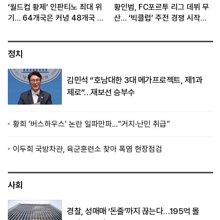
‘월드컵 황제’ 인판티노 최대 위
황인범, FC포르투 리그 데뷔 무
기… 64개국은 커녕 48개국 체
산… ‘빅클럽’ 주전 경쟁 시작됐
제도 흔들
다
정치
김민석 “호남대한 3대 메가프로젝트, 제1과
제로”…재보선 승부수
황희 ‘버스하우스’ 논란 일파만파…“거지·난민 취급”
이두희 국방차관, 육군훈련소 찾아 폭염 현장점검
사회
경찰, 성매매 ‘돈줄’까지 끊는다…195억 몰