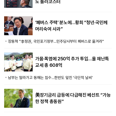
도 롤러코스터
‘폐버스 주택’ 분노에…황희 “청년·국민께
머리숙여 사과”
장동혁 "李정권, 국민포기정부…민주당사부터 폐버스로 옮겨라"
가뭄·폭염에 250억 추가 투입…올 재난특
교세 총 608억
남부는 말라가고 동해는 침수…한반도 덮친 '극단적 날씨'
美장기금리 급등에 다급해진 베선트 “가능
한 정책 총동원”