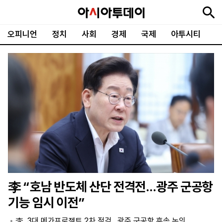
오피니언
정치
사회
경제
국제
아투시티
뉴
최
속
정
사
경
국
오
피
아
문
포
스
신
보
치
회
제
제
피
플
투
화
토
니
시
·
언
티
스
포
츠
ENGLISH
中
Tiếng
文
Việt
李 “호남 반도체 산단 전격전…광주 군공항
지
신
후
제
회
앱
기능 임시 이전”
면
문
원
보
사
설
보
구
하
24
소
치
李, 3대 메가프로젝트 2차 점검…광주 군공항 후속 논의
기
독
기
시
개