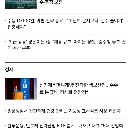
수·추징 보전
수능 D-100일, 막판 전략 중요…“고난도 문제보다 ‘실수 줄이기’
집중해야”
‘직급 강등’ 망설이는 檢, ‘채용 규모’ 따지는 경찰…중수청 놓고 손
익 계산 분주
경제
신창재 “‘머니게임’ 전락한 생보산업…수수
료 분급제, 정상화 전환점”
일상생활서 간편하게 건강 관리… 기능성 표시식품 시장 커진다
한투운용, 반도체 전략산업 ETF 출시…배재규 대표 “5대 산업에