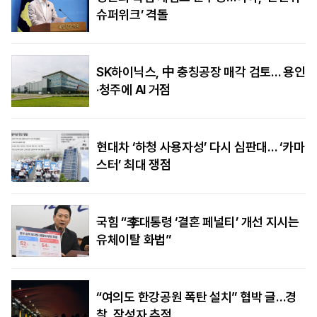
슈퍼위크’ 격돌
SK하이닉스, 中 충칭공장 매각 검토… 용인
·청주에 AI 거점
현대차 ‘하청 사용자성’ 다시 심판대… ‘카마
스터’ 최대 쟁점
국힘 “李대통령 ‘결혼 페널티’ 개선 지시는
유체이탈 화법”
“여의도 한강공원 폭탄 설치” 협박 글…경
찰, 작성자 추적