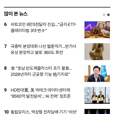
많이 본 뉴스
1
7월 수도권 15억∼20억원대 아파트 거래
54%가 신고가
2
당분간 ‘용아맥’서 ‘오디세이’ 보기 어려워
요
3
영동∼오창 고속도로, ‘환경평가 완료’로
본격화…2027년 착공, 2032년 완공
4
“글로벌 스타 됐으면”…이선민 “리센느 덕
분에 저도 언급돼 감격”
5
트럼프, 이란 추가공습 유보...이란, 호르무