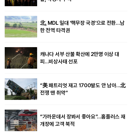
北, MDL 일대 ‘핵무장 국경’으로 전환…남
한 전역 타격권
캐나다 서부 산불 확산에 2만명 이상 대
피…비상사태 선포
“美 패트리엇 재고 1700발도 안 남아…北
전쟁 땐 취약”
“가까운데서 장봐서 좋아요”…홈플러스 재
개장에 고객 북적