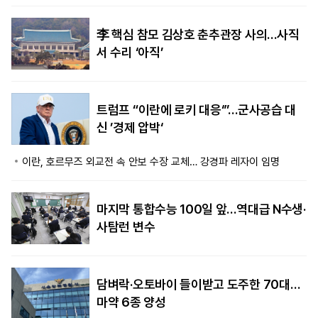
李 핵심 참모 김상호 춘추관장 사의…사직
서 수리 ‘아직’
트럼프 “이란에 로키 대응‘”…군사공습 대
신 ’경제 압박‘
이란, 호르무즈 외교전 속 안보 수장 교체… 강경파 레자이 임명
마지막 통합수능 100일 앞…역대급 N수생·
사탐런 변수
담벼락·오토바이 들이받고 도주한 70대…
마약 6종 양성