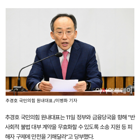
마
운
대
켓
세
학
파
동
워
문
골
프
추경호 국민의힘 원내대표./이병화 기자
추경호 국민의힘 원내대표는 11일 정부와 금융당국을 향해 "반
사회적 불법 대부 계약을 무효화할 수 있도록 소송 지원 등 피
해자 구제에 만전을 기해달라"고 당부했다.