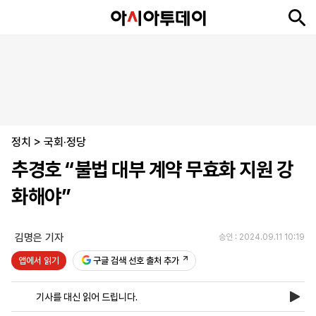
뉴
최
속
정
사
경
국
오
피
아
문
포
스
신
보
치
회
제
제
피
플
투
화
토
니
시
·
정치
언
티
스
>
국회·정당
포
추경호 “불법 대부 계약 무효화 지원 강
츠
화해야”
ENGLISH
中
Tiếng
文
Việt
김명은 기자
승인 : 2024.09.11 10:19
앱에서 읽기
구글 검색 선호 출처 추가
지
신
후
제
회
앱
면
문
원
보
사
설
기사를 대신 읽어 드립니다.
보
구
하
24
소
치
기
독
기
시
개