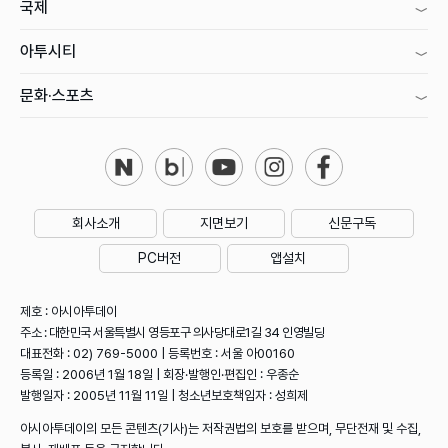
국제
아투시티
문화·스포츠
회사소개
지면보기
신문구독
PC버전
앱설치
제호 : 아시아투데이
주소 : 대한민국 서울특별시 영등포구 의사당대로1길 34 인영빌딩
대표전화 : 02) 769-5000 | 등록번호 : 서울 아00160
등록일 : 2006년 1월 18일 | 회장·발행인·편집인 : 우종순
발행일자 : 2005년 11월 11일 | 청소년보호책임자 : 성희제
아시아투데이의 모든 콘텐츠(기사)는 저작권법의 보호를 받으며, 무단전재 및 수집,