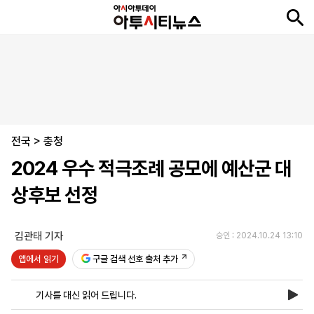
뉴
최
속
정
사
경
국
오
피
아
문
포
스
신
보
치
회
제
제
피
플
투
화
토
니
시
·
전국
언
티
스
>
충청
포
2024 우수 적극조례 공모에 예산군 대
츠
상후보 선정
ENGLISH
中
Tiếng
文
Việt
김관태 기자
승인 : 2024.10.24 13:10
앱에서 읽기
구글 검색 선호 출처 추가
지
신
후
제
회
앱
면
문
원
보
사
설
기사를 대신 읽어 드립니다.
보
구
하
24
소
치
기
독
기
시
개