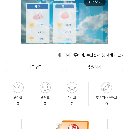
더보기
arrow_forward_ios
ⓒ 아시아투데이, 무단전재 및 재배포 금지
Mute
신문구독
후원하기
좋아요
슬퍼요
화나요
후속기사 원해요
0
0
0
0