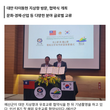
대만 타이둥현 지상향 방문, 협약식 개최
문화·경제·산업 등 다양한 분야 글로벌 교류
마
운
대
켓
세
학
파
동
워
문
골
프
예산군이 대만 지상향과 우호교류 협약식을 한 뒤 기념촬영을 하고 있
다. 민선 8기 첫 해외 우호교류 협약식이다./예산군