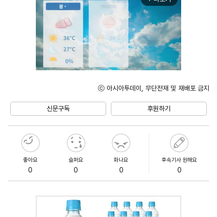
ⓒ 아시아투데이, 무단전재 및 재배포 금지
Unmute
신문구독
후원하기
좋아요
슬퍼요
화나요
후속기사 원해요
0
0
0
0