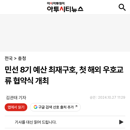
뉴
최
속
정
사
경
국
오
피
아
문
포
스
신
보
치
회
제
제
피
플
투
화
토
니
시
·
전국
언
티
스
>
충청
포
민선 8기 예산 최재구호, 첫 해외 우호교
츠
류 협약식 개최
ENGLISH
中
Tiếng
文
Việt
김관태 기자
승인 : 2024.10.27 11:29
앱에서 읽기
구글 검색 선호 출처 추가
지
신
후
제
회
앱
면
문
원
보
사
설
기사를 대신 읽어 드립니다.
보
구
하
24
소
치
기
독
기
시
개