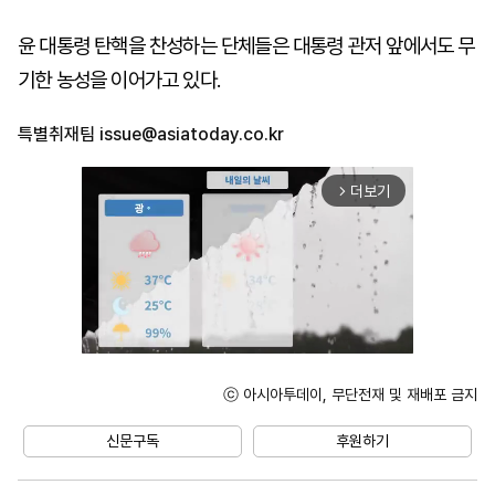
윤 대통령 탄핵을 찬성하는 단체들은 대통령 관저 앞에서도 무
기한 농성을 이어가고 있다.
특별취재팀
issue@asiatoday.co.kr
더보기
arrow_forward_ios
ⓒ 아시아투데이, 무단전재 및 재배포 금지
Unmute
신문구독
후원하기