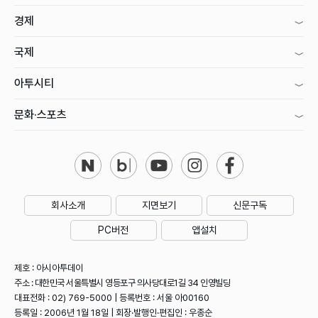
경제
국제
아투시티
문화·스포츠
회사소개
지면보기
신문구독
PC버전
앱설치
제호 : 아시아투데이
주소 : 대한민국 서울특별시 영등포구 의사당대로1길 34 인영빌딩
대표전화 : 02) 769-5000 | 등록번호 : 서울 아00160
등록일 : 2006년 1월 18일 | 회장·발행인·편집인 : 우종순