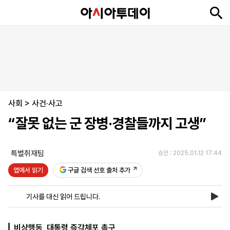
뉴
최
속
정
사
경
국
오
피
아
문
포
스
신
보
치
회
제
제
피
플
투
화
토
니
시
·
사회
언
티
스
>
사건·사고
포
“잘못 없는 군 장병·경찰들까지 고생”
츠
특별취재팀
승인 : 2025.01.12 17:44
ENGLISH
中
Tiếng
文
Việt
앱에서 읽기
구글 검색 선호 출처 추가
기사를 대신 읽어 드립니다.
지
신
후
제
회
앱
면
문
원
보
사
설
보
구
하
24
소
치
비상행동, 대통령 즉각체포 촉구
기
독
기
시
개