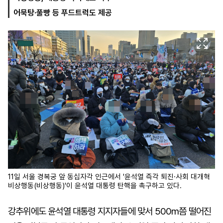
어묵탕·풀빵 등 푸드트럭도 제공
마
운
대
켓
세
학
파
동
워
문
골
프
11일 서울 경복궁 앞 동십자각 인근에서 '윤석열 즉각 퇴진·사회 대개혁
비상행동(비상행동)'이 윤석열 대통령 탄핵을 촉구하고 있다.
강추위에도 윤석열 대통령 지지자들에 맞서 500m쯤 떨어진