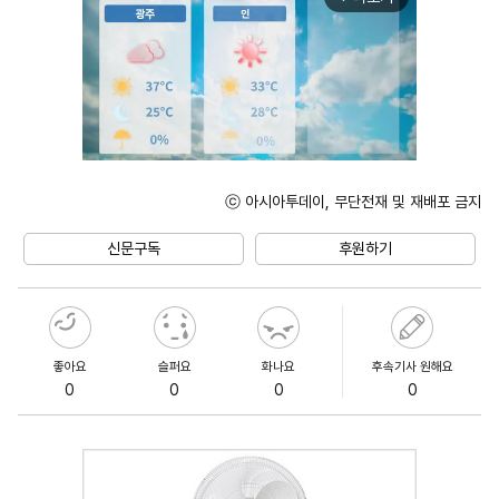
ⓒ 아시아투데이, 무단전재 및 재배포 금지
Unmute
신문구독
후원하기
좋아요
슬퍼요
화나요
후속기사 원해요
0
0
0
0