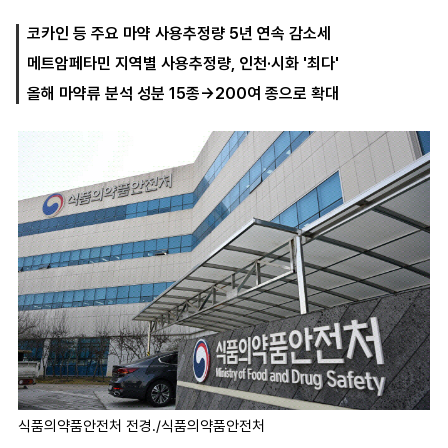
코카인 등 주요 마약 사용추정량 5년 연속 감소세
메트암페타민 지역별 사용추정량, 인천·시화 '최다'
마
운
대
켓
세
학
올해 마약류 분석 성분 15종→200여 종으로 확대
파
동
워
문
골
프
식품의약품안전처 전경./식품의약품안전처