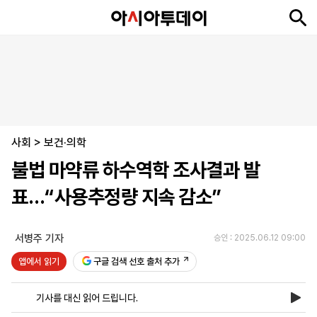
뉴
최
속
정
사
경
국
오
피
아
문
포
스
신
보
치
회
제
제
피
플
투
화
토
니
시
·
사회
언
티
스
>
보건·의학
포
불법 마약류 하수역학 조사결과 발
츠
표…“사용추정량 지속 감소”
ENGLISH
中
Tiếng
文
Việt
서병주 기자
승인 : 2025.06.12 09:00
앱에서 읽기
구글 검색 선호 출처 추가
지
신
후
제
회
앱
면
문
원
보
사
설
기사를 대신 읽어 드립니다.
보
구
하
24
소
치
기
독
기
시
개