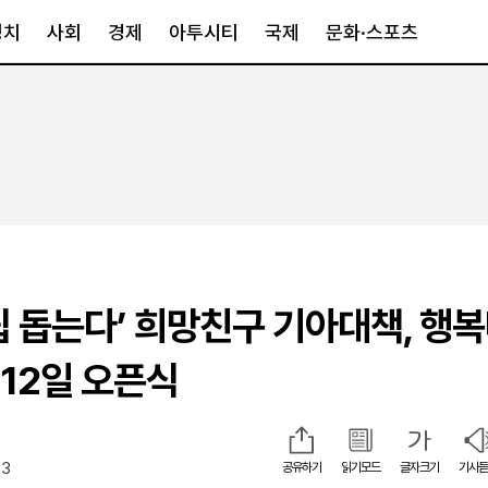
정치
사회
경제
아투시티
국제
문화·스포츠
경제
아투시티
국제
경제일반
종합
세계일반
정책
메트로
아시아·호주
금융·증권
경기·인천
북미
산업
세종·충청
중남미
IT·과학
영남
유럽
립 돕는다’ 희망친구 기아대책, 행
부동산
호남
중동·아프리
유통
강원
 12일 오픈식
중기·벤처
제주
13
공유하기
읽기모드
글자크기
기사듣
인스타그램