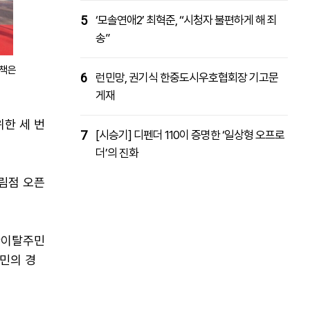
5
‘모솔연애2’ 최혁준, “시청자 불편하게 해 죄
송”
대책은
6
런민망, 권기식 한중도시우호협회장 기고문
게재
한 세 번
7
[시승기] 디펜더 110이 증명한 ‘일상형 오프로
더’의 진화
림점 오픈
한이탈주민
민의 경