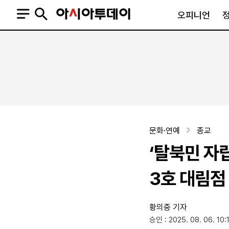
오피니언
오피니언
정치
사회
사설
정치일반
사회일반
칼럼·기고
청와대
사건·사고
기자의 눈
국회·정당
법원·검찰
피플
북한
교육·행정
문화·연예
종교
외교
노동·복지·환경
‘탈북민 자
국방
보건·의학
정부
3호 대림점
황의중 기자
SNS
승인 : 2025. 08. 06. 10:
뉴스스탠드
네이버블로그
아투TV(유튜브)
페이스북