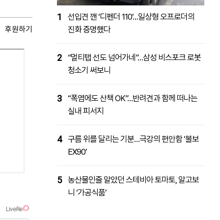
1
선입견 깬 ‘디펜더 110’…일상형 오프로더의
후원하기
진화 증명했다
2
“멀티탭 선도 넘어가네”…삼성 비스포크 로봇
청소기 써보니
3
“폭염에도 산책 OK”…반려견과 함께 떠나는
실내 피서지
4
구름 위를 달리는 기분…극강의 편안함 ‘볼보
EX90’
5
농산물인줄 알았던 스테비아 토마토, 알고보
니 ‘가공식품’