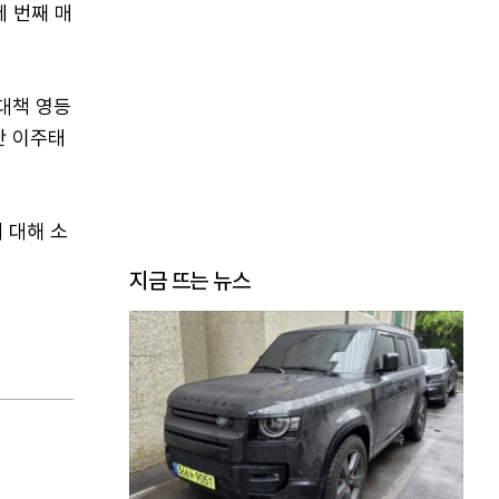
세 번째 매
대책 영등
단 이주태
 대해 소
지금 뜨는 뉴스