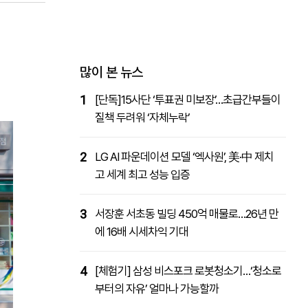
패밀리사이트
마켓파워
아투TV
대학동문골프최강전
많이 본 뉴스
1
[단독]15사단 ‘투표권 미보장’…초급간부들이
질책 두려워 ‘자체누락’
2
LG AI 파운데이션 모델 ‘엑사원’, 美·中 제치
고 세계 최고 성능 입증
3
서장훈 서초동 빌딩 450억 매물로…26년 만
에 16배 시세차익 기대
4
[체험기] 삼성 비스포크 로봇청소기…‘청소로
부터의 자유’ 얼마나 가능할까