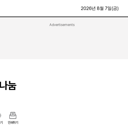
2026년 8월 7일(금)
Advertisements
문화·스포츠
최신
전체
방송
지면보기
가요
구독신청
영화
First Edition
문화
후원하기
복나눔
카
종교
제보24시
스포츠
알립니다
여행
기
인쇄하기