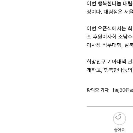
이번 행복한나눔 대림점
장이다. 대림점은 서울
이번 오픈식에서는 희
포 후원이사회 조남수
이사장 직무대행, 탈
희망친구 기아대책 관
개하고, 행복한나눔의
황의중 기자
hej80@as
좋아요