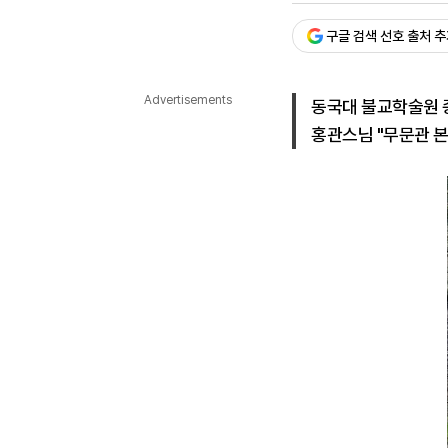
다국어뉴스
ENGLISH
Tiếng Việt
中文
구글 검색 선호 출처 
Advertisements
동국대 불교학술원 
홍관스님 "무문관 본