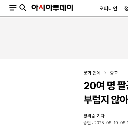
오피니언
오피니언
정치
사회
사설
정치일반
사회일반
칼럼·기고
청와대
사건·사고
기자의 눈
국회·정당
법원·검찰
피플
북한
교육·행정
문화·연예
종교
외교
노동·복지·환경
20여 명 팔
국방
보건·의학
정부
부럽지 않아
황의중 기자
SNS
승인 : 2025. 08. 10. 08:
뉴스스탠드
네이버블로그
아투TV(유튜브)
페이스북