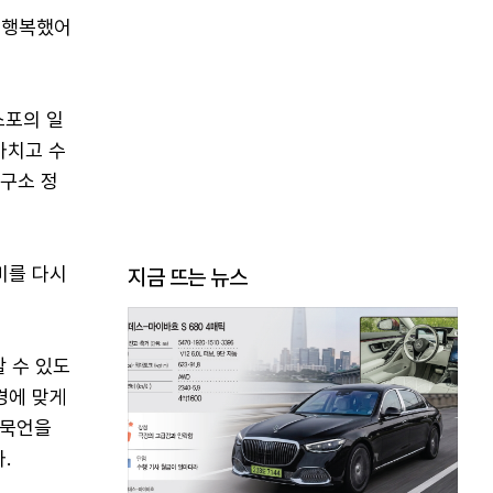
무 행복했어
스포의 일
마치고 수
구소 정
미를 다시
지금 뜨는 뉴스
 수 있도
경에 맞게
 묵언을
.