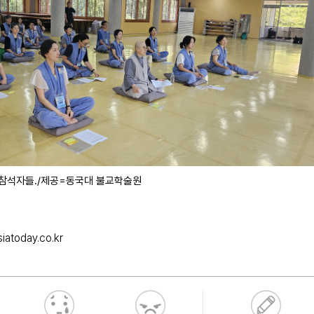
 참석자들./제공=동국대 불교학술원
iatoday.co.kr