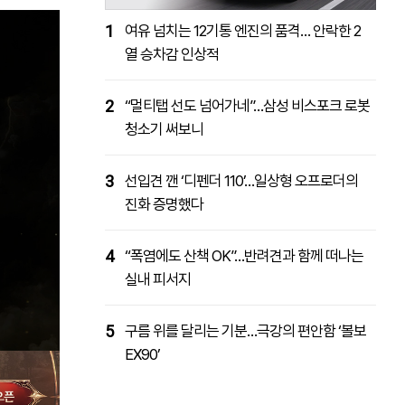
1
여유 넘치는 12기통 엔진의 품격… 안락한 2
열 승차감 인상적
2
“멀티탭 선도 넘어가네”…삼성 비스포크 로봇
청소기 써보니
3
선입견 깬 ‘디펜더 110’…일상형 오프로더의
진화 증명했다
4
“폭염에도 산책 OK”…반려견과 함께 떠나는
실내 피서지
5
구름 위를 달리는 기분…극강의 편안함 ‘볼보
EX90’