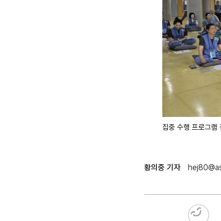
집중 수행 프로그램
황의중 기자
hej80@as