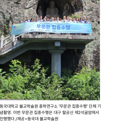
동국대학교 불교학술원 종학연구소 '무문관 집중수행' 단체 기
념촬영. 이번 무문관 집중수행은 대구 팔공산 제2석굴암에서
진행했다./제공=동국대 불교학술원