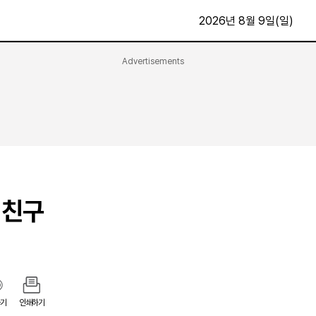
2026년 8월 9일(일)
Advertisements
문화·스포츠
최신
전체
방송
지면보기
가요
구독신청
영화
First Edition
문화
후원하기
 친구
카
종교
제보24시
스포츠
알립니다
여행
기
인쇄하기