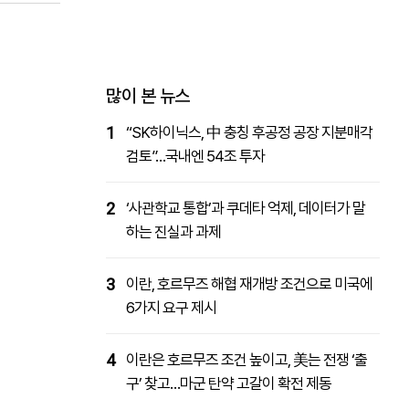
패밀리사이트
마켓파워
아투TV
대학동문골프최강전
많이 본 뉴스
1
“SK하이닉스, 中 충칭 후공정 공장 지분매각
검토”…국내엔 54조 투자
2
‘사관학교 통합’과 쿠데타 억제, 데이터가 말
하는 진실과 과제
3
이란, 호르무즈 해협 재개방 조건으로 미국에
6가지 요구 제시
4
이란은 호르무즈 조건 높이고, 美는 전쟁 ‘출
구’ 찾고…마군 탄약 고갈이 확전 제동