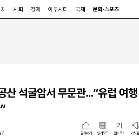
정치
사회
경제
아투시티
국제
문화·스포츠
경제
아투시티
국제
경제일반
종합
세계일반
정책
메트로
아시아·호주
금융·증권
경기·인천
북미
산업
세종·충청
중남미
IT·과학
영남
유럽
공산 석굴암서 무문관...“유럽 여행
부동산
호남
중동·아프리
유통
강원
”
중기·벤처
제주
37
공유하기
읽기모드
글자크기
기사듣
인스타그램