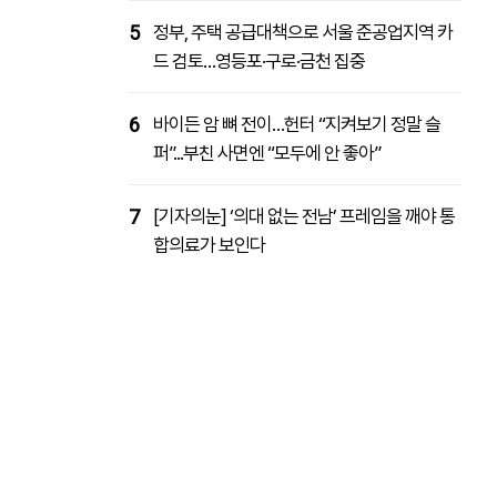
5
정부, 주택 공급대책으로 서울 준공업지역 카
드 검토…영등포·구로·금천 집중
6
바이든 암 뼈 전이…헌터 “지켜보기 정말 슬
퍼”...부친 사면엔 “모두에 안 좋아”
7
[기자의눈] ‘의대 없는 전남’ 프레임을 깨야 통
합의료가 보인다