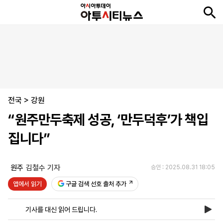
뉴
최
속
정
사
경
국
오
피
아
문
포
스
신
보
치
회
제
제
피
플
투
화
토
니
시
·
전국
언
티
스
>
강원
포
“원주만두축제 성공, ‘만두덕후’가 책입
츠
집니다”
ENGLISH
中
Tiếng
文
Việt
원주
김철수 기자
승인 : 2025.08.31 18:05
앱에서 읽기
구글 검색 선호 출처 추가
지
신
후
제
회
앱
면
문
원
보
사
설
기사를 대신 읽어 드립니다.
보
구
하
24
소
치
기
독
기
시
개