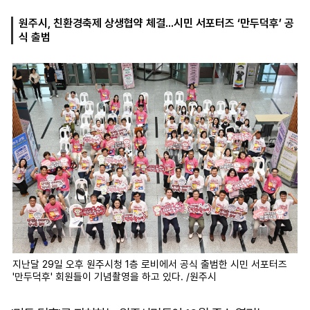
원주시, 친환경축제 상생협약 체결...시민 서포터즈 ‘만두덕후’ 공
식 출범
마
운
대
켓
세
학
파
동
워
문
골
프
지난달 29일 오후 원주시청 1층 로비에서 공식 출범한 시민 서포터즈
'만두덕후' 회원들이 기념촬영을 하고 있다. /원주시