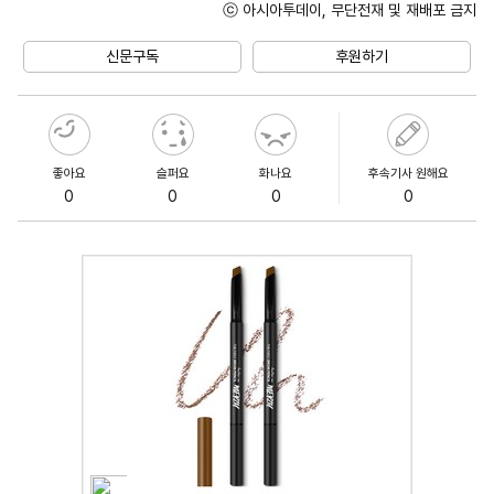
ⓒ 아시아투데이, 무단전재 및 재배포 금지
Unmute
신문구독
후원하기
좋아요
슬퍼요
화나요
후속기사 원해요
0
0
0
0