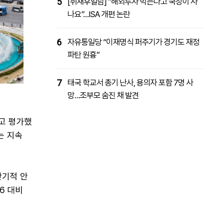
5
[취재후일담] “해외투자 막는다고 국장이 사
나요”…ISA 개편 논란
6
자유통일당 “이재명식 퍼주기가 경기도 재정
파탄 원흉”
7
태국 학교서 총기 난사, 용의자 포함 7명 사
망…조부모 숨진 채 발견
고 평가했
는 지속
단기적 안
.6 대비