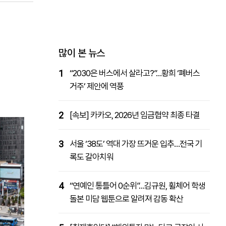
패밀리사이트
마켓파워
아투TV
대학동문골프최강전
많이 본 뉴스
1
“2030은 버스에서 살라고?”…황희 ‘폐버스
거주’ 제안에 역풍
2
[속보] 카카오, 2026년 임금협약 최종 타결
3
서울 ‘38도’ 역대 가장 뜨거운 입추…전국 기
록도 갈아치워
4
“연예인 통틀어 0순위”…김규원, 휠체어 학생
돌본 미담 웹툰으로 알려져 감동 확산