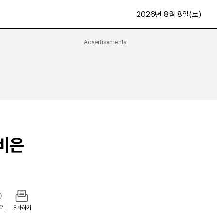
2026년 8월 8일(토)
Advertisements
문화·스포츠
최신
전체
방송
지면보기
가요
구독신청
영화
First Edition
문화
후원하기
비은
카
종교
제보24시
스포츠
알립니다
여행
기
인쇄하기