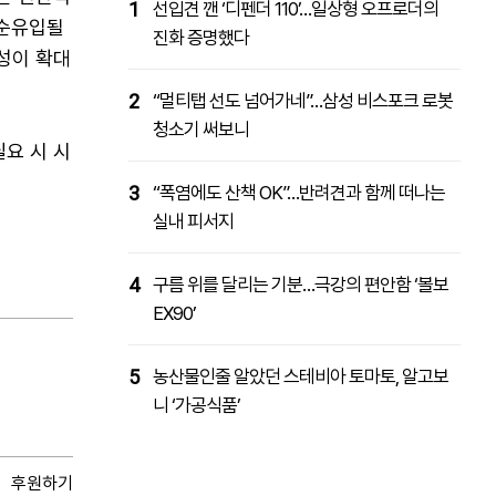
1
선입견 깬 ‘디펜더 110’…일상형 오프로더의
 순유입될
진화 증명했다
성이 확대
2
“멀티탭 선도 넘어가네”…삼성 비스포크 로봇
청소기 써보니
요 시 시
3
“폭염에도 산책 OK”…반려견과 함께 떠나는
실내 피서지
4
구름 위를 달리는 기분…극강의 편안함 ‘볼보
EX90’
5
농산물인줄 알았던 스테비아 토마토, 알고보
니 ‘가공식품’
후원하기