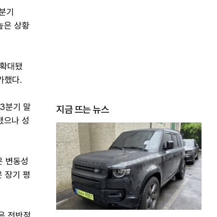
 분기
높은 상황
 확대됐
가했다.
3분기 말
지금 뜨는 뉴스
됐으나 성
은 변동성
 장기 평
은 전반적