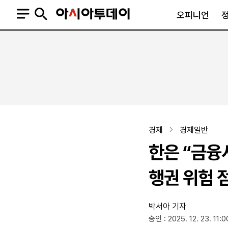
오피니언
오피니언
정치
사회
사설
정치일반
사회일반
칼럼·기고
청와대
사건·사고
기자의 눈
국회·정당
법원·검찰
피플
북한
교육·행정
경제
경제일반
외교
노동·복지·환경
한은 “금융
국방
보건·의학
정부
행권 위험 
박서아 기자
SNS
승인 : 2025. 12. 23. 11:0
뉴스스탠드
네이버블로그
아투TV(유튜브)
페이스북