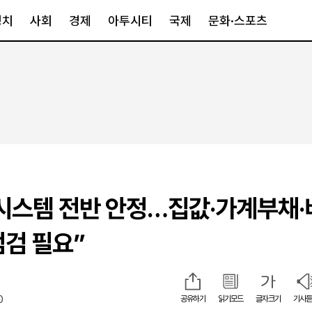
정치
사회
경제
아투시티
국제
문화·스포츠
경제
아투시티
국제
경제일반
종합
세계일반
정책
메트로
아시아·호주
금융·증권
경기·인천
북미
산업
세종·충청
중남미
IT·과학
영남
유럽
시스템 전반 안정…집값·가계부채·
부동산
호남
중동·아프리
유통
강원
점검 필요”
중기·벤처
제주
0
공유하기
읽기모드
글자크기
기사듣
인스타그램