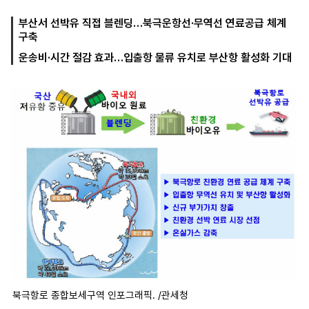
부산서 선박유 직접 블렌딩…북극운항선·무역선 연료공급 체계
구축
마
운
대
운송비·시간 절감 효과…입출항 물류 유치로 부산항 활성화 기대
켓
세
학
파
동
워
문
골
프
북극항로 종합보세구역 인포그래픽. /관세청