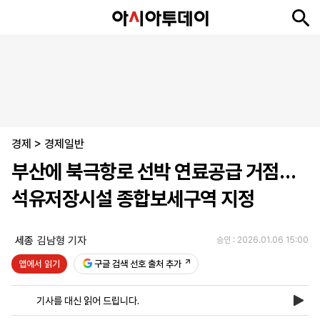
뉴
최
속
정
사
경
국
오
피
아
문
포
스
신
보
치
회
제
제
피
플
투
화
토
니
시
·
경제
언
티
스
>
경제일반
포
부산에 북극항로 선박 연료공급 거점…
츠
석유저장시설 종합보세구역 지정
ENGLISH
中
Tiếng
文
Việt
세종
김남형 기자
승인 : 2026.01.06 15:00
앱에서 읽기
구글 검색 선호 출처 추가
지
신
후
제
회
앱
면
문
원
보
사
설
기사를 대신 읽어 드립니다.
보
구
하
24
소
치
기
독
기
시
개