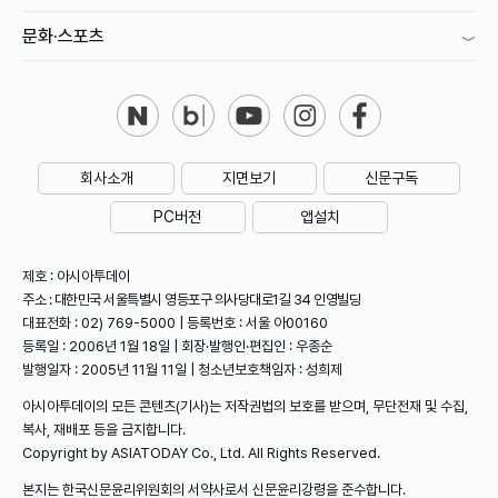
문화·스포츠
회사소개
지면보기
신문구독
PC버전
앱설치
제호 : 아시아투데이
주소 : 대한민국 서울특별시 영등포구 의사당대로1길 34 인영빌딩
대표전화 : 02) 769-5000 | 등록번호 : 서울 아00160
등록일 : 2006년 1월 18일 | 회장·발행인·편집인 : 우종순
발행일자 : 2005년 11월 11일 | 청소년보호책임자 : 성희제
아시아투데이의 모든 콘텐츠(기사)는 저작권법의 보호를 받으며, 무단전재 및 수집,
복사, 재배포 등을 금지합니다.
Copyright by ASIATODAY Co., Ltd. All Rights Reserved.
본지는 한국신문윤리위원회의 서약사로서 신문윤리강령을 준수합니다.