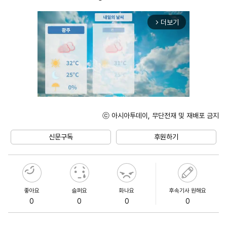
더보기
arrow_forward_ios
ⓒ 아시아투데이, 무단전재 및 재배포 금지
Unmute
신문구독
후원하기
좋아요
슬퍼요
화나요
후속기사 원해요
0
0
0
0