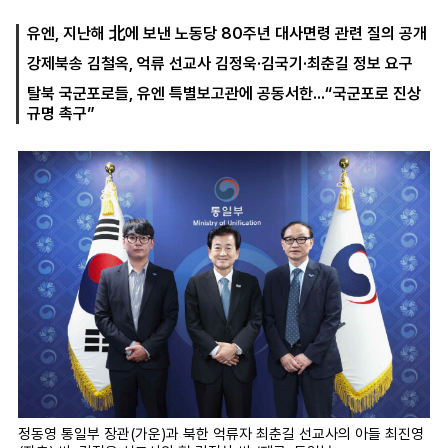
유엔, 지난해 北에 보낸 노동당 80주년 대사면령 관련 질의 공개
강제북송 김철옥, 억류 선교사 김정욱·김국기·최춘길 정보 요구
마
운
대
켓
세
학
탈북 국군포로들, 유엔 특별보고관에 공동서한...“국군포로 진상
파
동
규명 촉구”
워
문
골
프
정동영 통일부 장관(가운)과 북한 억류자 최춘길 선교사의 아들 최진영