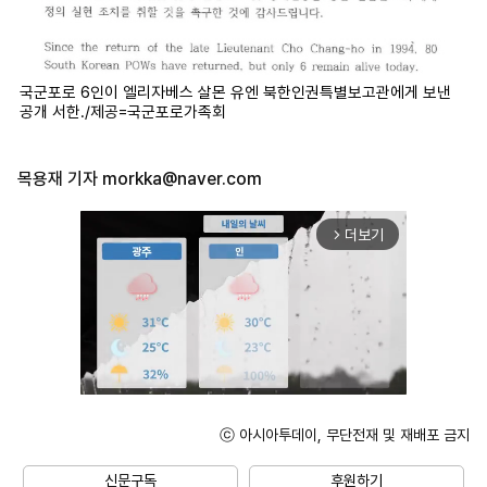
국군포로 6인이 엘리자베스 살몬 유엔 북한인권특별보고관에게 보낸
공개 서한./제공=국군포로가족회
목용재 기자
morkka@naver.com
더보기
arrow_forward_ios
ⓒ 아시아투데이, 무단전재 및 재배포 금지
Unmute
신문구독
후원하기