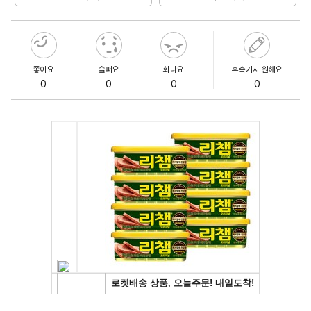
좋아요
슬퍼요
화나요
후속기사 원해요
0
0
0
0