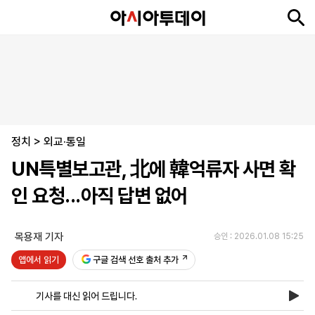
뉴
최
속
정
사
경
국
오
피
아
문
포
스
신
보
치
회
제
제
피
플
투
화
토
니
시
·
정치
언
티
스
>
외교·통일
포
UN특별보고관, 北에 韓억류자 사면 확
츠
인 요청...아직 답변 없어
ENGLISH
中
Tiếng
文
Việt
목용재 기자
승인 : 2026.01.08 15:25
앱에서 읽기
구글 검색 선호 출처 추가
지
신
후
제
회
앱
면
문
원
보
사
설
기사를 대신 읽어 드립니다.
보
구
하
24
소
치
기
독
기
시
개