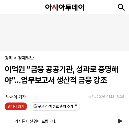
뉴
최
속
정
사
경
국
오
피
아
문
포
스
신
보
치
회
제
제
피
플
투
화
토
니
시
·
경제
언
티
스
>
경제일반
포
이억원 “금융 공공기관, 성과로 증명해
츠
야”…업무보고서 생산적 금융 강조
ENGLISH
中
Tiếng
文
Việt
박서아 기자
승인 : 2026.01.13 18:08
앱에서 읽기
구글 검색 선호 출처 추가
지
신
후
제
회
앱
면
문
원
보
사
설
기사를 대신 읽어 드립니다.
보
구
하
24
소
치
기
독
기
시
개