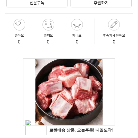
신문구독
후원하기
좋아요
슬퍼요
화나요
후속기사 원해요
0
0
0
0