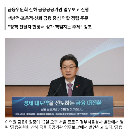
금융위원회 산하 금융공공기관 업무보고 진행
생산적·포용적·신뢰 금융 중심 역할 정립 주문
마
운
대
켓
세
학
“정책 전달자 현장서 성과 책임지는 주체” 강조
파
동
워
문
골
프
이억원 금융위원장이 13일 오후 서울 종로구 정부서울청사 별관에서 열
린 '금융위원회 산하 금융 공공기관 업무보고'에서 발언하고 있다./금융