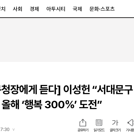
정치
사회
경제
아투시티
국제
문화·스포츠
경제
아투시티
국제
경제일반
종합
세계일반
정책
메트로
아시아·호주
금융·증권
경기·인천
북미
산업
세종·충청
중남미
IT·과학
영남
유럽
 구청장에게 듣다] 이성헌 “서대문구
부동산
호남
중동·아프리
유통
강원
 올해 ‘행복 300%’ 도전”
중기·벤처
제주
인스타그램
17:30
공유하기
읽기모드
글자크기
기사듣