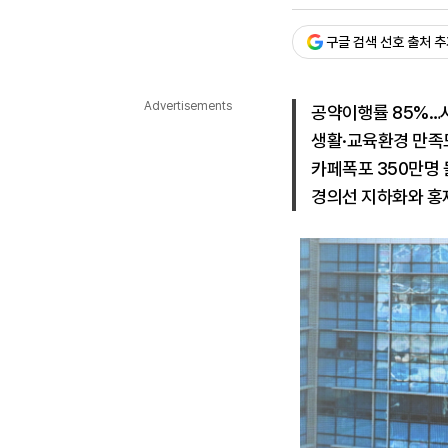
승인 : 2026. 01. 25. 14:1
다국어뉴스
ENGLISH
Tiếng Việt
中文
구글 검색 선호 출처 
Advertisements
공약이행률 85%…
생활·교육환경 만족도
카페폭포 350만명 돌
경의선 지하화와 홍