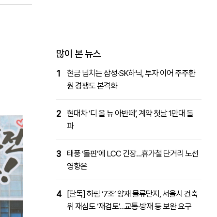
패밀리사이트
마켓파워
아투TV
대학동문골프최강전
많이 본 뉴스
1
현금 넘치는 삼성·SK하닉, 투자 이어 주주환
원 경쟁도 본격화
2
현대차 ‘디 올 뉴 아반떼’, 계약 첫날 1만대 돌
파
3
태풍 ‘돌핀’에 LCC 긴장…휴가철 단거리 노선
영향은
4
[단독] 하림 ‘7조’ 양재 물류단지, 서울시 건축
위 재심도 ‘재검토’…교통·방재 등 보완 요구