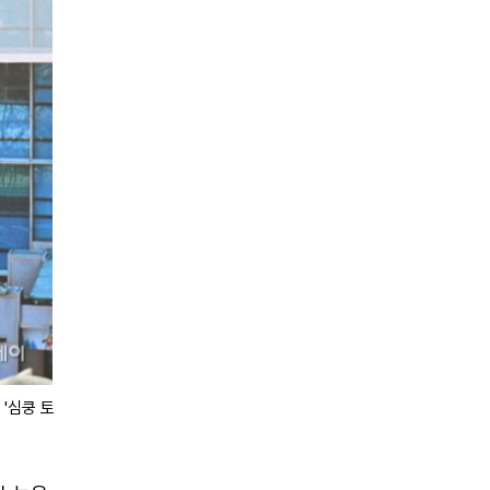
'심쿵 토