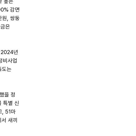
다 높은
90% 감면
만원, 쌍둥
려금은
2024년
 정비사업
만족도는
했을 정
 특별 신
, 51마
에서 새끼