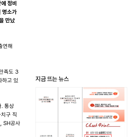
만에 정비
벌 명소가
을 만났
 출연해
만족도 3
지금 뜨는 뉴스
변화하고 있
. 통상
자치구 직
, SH공사