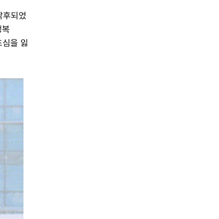
 낙후되었
행복
초심을 잃