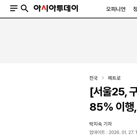
오피니언
오피니언
정치
사회
사설
정치일반
사회일반
칼럼·기고
청와대
사건·사고
기자의 눈
국회·정당
법원·검찰
피플
북한
교육·행정
전국
메트로
외교
노동·복지·환경
[서울25,
국방
보건·의학
정부
85% 이행,
박지숙 기자
SNS
뉴스스탠드
네이버블로그
아투TV(유튜브)
페이스북
업데이트 : 2026. 01. 27. 