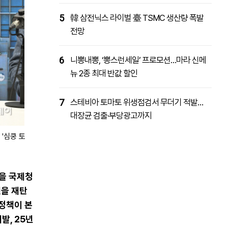
5
韓 삼전닉스 라이벌 臺 TSMC 생산량 폭발
전망
6
니뽕내뽕, ‘뽕스런세일’ 프로모션…마라 신메
뉴 2종 최대 반값 할인
7
스테비아 토마토 위생점검서 무더기 적발…
대장균 검출·부당광고까지
'심쿵 토
을 국제청
을 재탄
 정책이 본
발, 25년