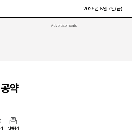
2026년 8월 7일(금)
Advertisements
문화·스포츠
최신
전체
방송
지면보기
가요
구독신청
영화
First Edition
문화
후원하기
 공약
카
종교
제보24시
스포츠
알립니다
여행
기
인쇄하기