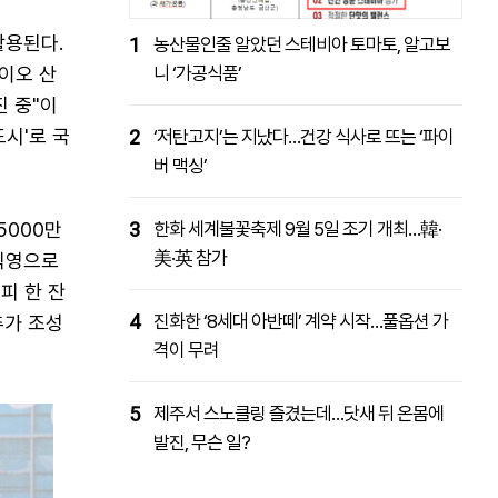
활용된다.
1
농산물인줄 알았던 스테비아 토마토, 알고보
이오 산
니 ‘가공식품’
진 중"이
도시'로 국
2
‘저탄고지’는 지났다…건강 식사로 뜨는 ‘파이
버 맥싱’
5000만
3
한화 세계불꽃축제 9월 5일 조기 개최…韓·
美·英 참가
 직영으로
피 한 잔
4
진화한 ‘8세대 아반떼’ 계약 시작…풀옵션 가
추가 조성
격이 무려
5
제주서 스노클링 즐겼는데…닷새 뒤 온몸에
발진, 무슨 일?