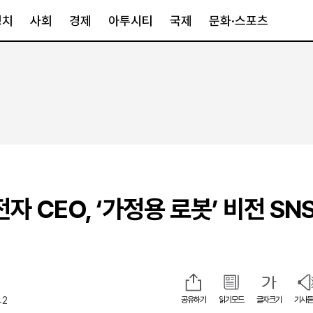
정치
사회
경제
아투시티
국제
문화·스포츠
경제
아투시티
국제
경제일반
종합
세계일반
정책
메트로
아시아·호주
금융·증권
경기·인천
북미
산업
세종·충청
중남미
IT·과학
영남
유럽
자 CEO, ‘가정용 로봇’ 비전 SN
부동산
호남
중동·아프리
유통
강원
중기·벤처
제주
42
공유하기
읽기모드
글자크기
기사듣
인스타그램