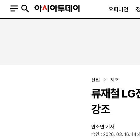
오피니언
오피니언
정치
사회
사설
정치일반
사회일반
칼럼·기고
청와대
사건·사고
기자의 눈
국회·정당
법원·검찰
피플
북한
교육·행정
산업
제조
외교
노동·복지·환경
류재철 LG전
국방
보건·의학
정부
강조
안소연 기자
SNS
승인 : 2026. 03. 16. 14:
뉴스스탠드
네이버블로그
아투TV(유튜브)
페이스북