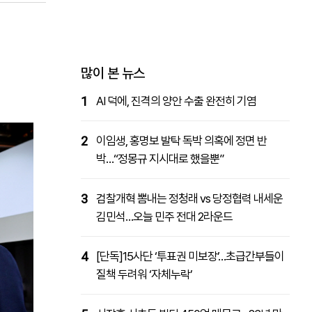
패밀리사이트
마켓파워
아투TV
대학동문골프최강전
많이 본 뉴스
1
AI 덕에, 진격의 양안 수출 완전히 기염
2
이임생, 홍명보 발탁 독박 의혹에 정면 반
박…“정몽규 지시대로 했을뿐”
3
검찰개혁 뽐내는 정청래 vs 당정협력 내세운
김민석…오늘 민주 전대 2라운드
4
[단독]15사단 ‘투표권 미보장’…초급간부들이
질책 두려워 ‘자체누락’