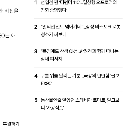
1
선입견 깬 ‘디펜더 110’…일상형 오프로더의
진화 증명했다
대한 비전을
2
“멀티탭 선도 넘어가네”…삼성 비스포크 로봇
청소기 써보니
EO는 애
3
“폭염에도 산책 OK”…반려견과 함께 떠나는
실내 피서지
4
구름 위를 달리는 기분…극강의 편안함 ‘볼보
EX90’
5
농산물인줄 알았던 스테비아 토마토, 알고보
니 ‘가공식품’
후원하기