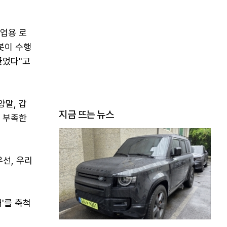
산업용 로
봇이 수행
끌었다"고
양말, 갑
지금 뜨는 뉴스
가 부족한
선, 우리
'를 축척