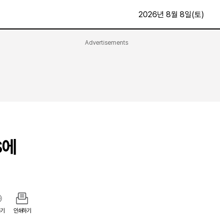
2026년 8월 8일(토)
Advertisements
문화·스포츠
최신
전체
방송
지면보기
가요
구독신청
영화
First Edition
문화
후원하기
S에
카
종교
제보24시
스포츠
알립니다
여행
기
인쇄하기