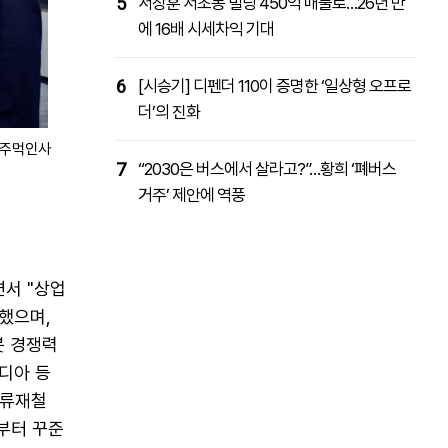
5
서장훈 서초동 빌딩 450억 매물로…26년 만
에 16배 시세차익 기대
6
[시승기] 디펜더 110이 증명한 ‘일상형 오프로
더’의 진화
와 주먹인사
7
“2030은 버스에서 살라고?”…황희 ‘폐버스
거주’ 제안에 역풍
면서 "상업
했으며,
봇 경쟁력
비디아 등
 류재철
 부터 꾸준