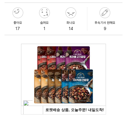
좋아요
슬퍼요
화나요
후속기사 원해요
17
1
14
9