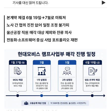
기사를 대신 읽어 드립니다.
마
운
대
본계약 체결 6월 19일→7월로 미뤄져
켓
세
학
노사 간 협의 진전 없어 일정 조정 불가피
파
동
워
문
울산공장 직원 매각 대상 제외와 잔류 의사
골
프
전동화·소프트웨어 중심 사업 포트폴리오 재편