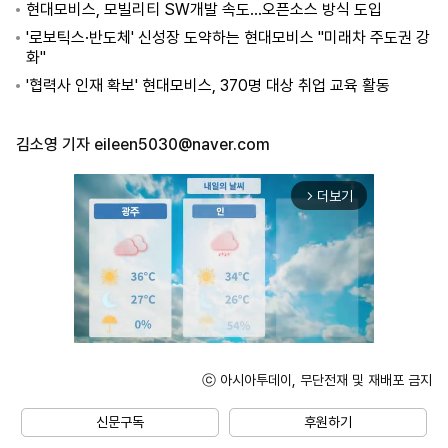
현대모비스, 모빌리티 SW개발 속도…오픈소스 방식 도입
'로보틱스·반도체' 신성장 도약하는 현대모비스 "미래차 주도권 강
화"
'협력사 인재 확보' 현대모비스, 370명 대상 취업 교육 활동
김소영 기자
eileen5030@naver.com
더보기
arrow_forward_ios
ⓒ 아시아투데이, 무단전재 및 재배포 금지
Unmute
신문구독
후원하기