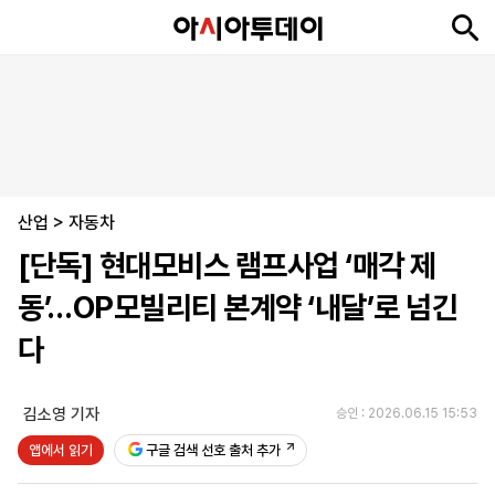
뉴
최
속
정
사
경
국
오
피
아
문
포
스
신
보
치
회
제
제
피
플
투
화
토
니
시
·
산업
언
티
스
>
자동차
포
[단독] 현대모비스 램프사업 ‘매각 제
츠
동’…OP모빌리티 본계약 ‘내달’로 넘긴
ENGLISH
中
Tiếng
다
文
Việt
김소영 기자
승인 : 2026.06.15 15:53
지
신
후
제
회
앱
앱에서 읽기
구글 검색 선호 출처 추가
면
문
원
보
사
설
보
구
하
24
소
치
기
독
기
시
개