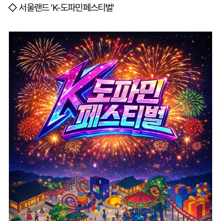
◇ 서울랜드 'K-도파민페스티벌'