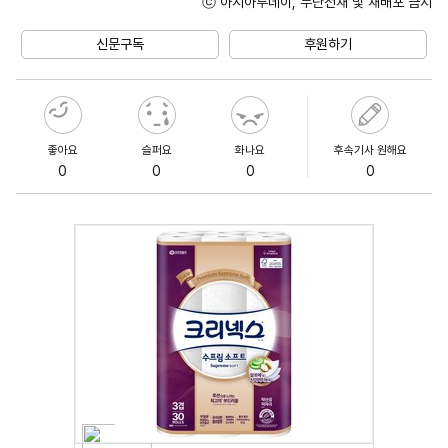
ⓒ 아시아투데이, 무단전재 및 재배포 금지
Unmute
신문구독
후원하기
좋아요
슬퍼요
화나요
후속기사 원해요
0
0
0
0