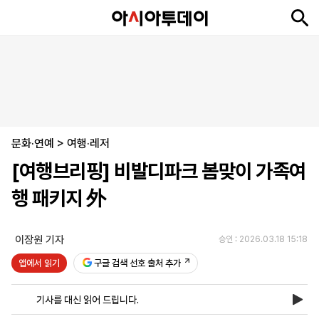
뉴
최
속
정
사
경
국
오
피
아
문
포
스
신
보
치
회
제
제
피
플
투
화
토
니
시
·
문화·연예
언
티
스
>
여행·레저
포
[여행브리핑] 비발디파크 봄맞이 가족여
츠
행 패키지 外
ENGLISH
中
Tiếng
文
Việt
이장원 기자
승인 : 2026.03.18 15:18
앱에서 읽기
구글 검색 선호 출처 추가
지
신
후
제
회
앱
면
문
원
보
사
설
기사를 대신 읽어 드립니다.
보
구
하
24
소
치
기
독
기
시
개