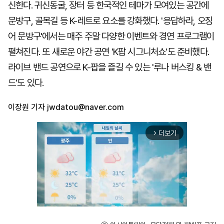
신한다. 귀신동굴, 장터 등 한국적인 테마가 모여있는 공간에
문방구, 골목길 등 K-레트로 요소를 강화했다. '응답하라, 오징
어 문방구'에서는 매주 주말 다양한 이벤트와 경연 프로그램이
펼쳐진다. 또 새로운 야간 공연 'K팝 시그니처쇼'도 준비했다.
라이브 밴드 공연으로 K-팝을 즐길 수 있는 '루나 버스킹 & 밴
드'도 있다.
이장원 기자
jwdatou@naver.com
더보기
arrow_forward_ios