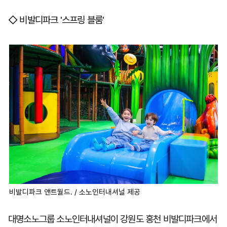
◇ 비발디파크 '스프링 블룸'
마
운
대
켓
세
학
파
동
워
문
골
프
비발디파크 앤트월드. / 소노인터내셔널 제공
대명소노그룹 소노인터내셔널이 강원도 홍천 비발디파크에서