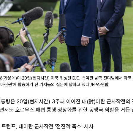
(가운데)이 20일(현지시간) 미국 워싱턴 D.C. 백악관 남쪽 잔디밭에서 마코
'마린원'에 탑승하기 전 기자들의 질문에 답하고 있다./EPA·연합
대통령은 20일(현지시간) 3주째 이어진 대(對)이란 군사작전의
면서도 호르무즈 해협 통행 정상화를 위한 동맹국 역할을 거듭 
… 트럼프, 대이란 군사작전 '점진적 축소' 시사