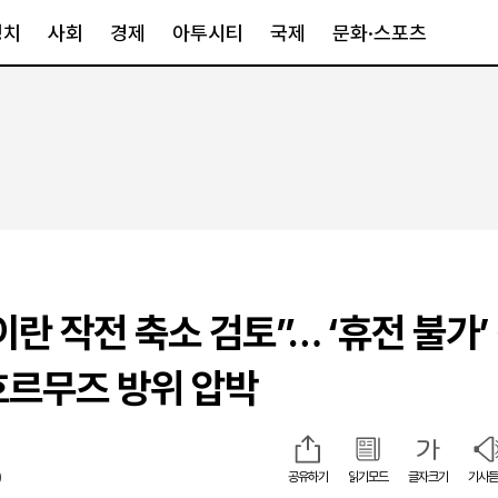
정치
사회
경제
아투시티
국제
문화·스포츠
경제
아투시티
국제
경제일반
종합
세계일반
정책
메트로
아시아·호주
금융·증권
경기·인천
북미
산업
세종·충청
중남미
IT·과학
영남
유럽
란 작전 축소 검토”… ‘휴전 불가’
부동산
호남
중동·아프리
유통
강원
호르무즈 방위 압박
중기·벤처
제주
0
공유하기
읽기모드
글자크기
기사듣
인스타그램