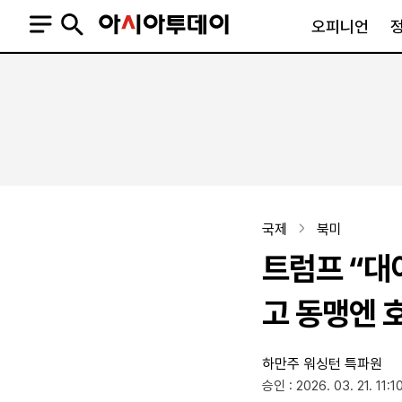
오피니언
오피니언
정치
사회
사설
정치일반
사회일반
칼럼·기고
청와대
사건·사고
기자의 눈
국회·정당
법원·검찰
피플
북한
교육·행정
국제
북미
외교
노동·복지·환경
트럼프 “대이
국방
보건·의학
정부
고 동맹엔 
하만주 워싱턴 특파원
SNS
승인 : 2026. 03. 21. 11:1
뉴스스탠드
네이버블로그
아투TV(유튜브)
페이스북