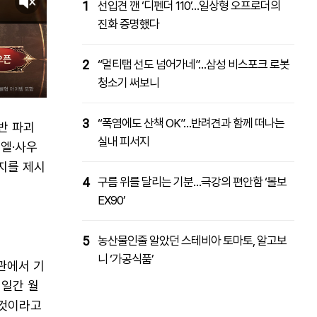
1
선입견 깬 ‘디펜더 110’…일상형 오프로더의
진화 증명했다
2
“멀티탭 선도 넘어가네”…삼성 비스포크 로봇
청소기 써보니
3
“폭염에도 산책 OK”…반려견과 함께 떠나는
반 파괴
실내 피서지
라엘·사우
지를 제시
4
구름 위를 달리는 기분…극강의 편안함 ‘볼보
EX90’
5
농산물인줄 알았던 스테비아 토마토, 알고보
니 ‘가공식품’
관에서 기
 일간 월
 것이라고