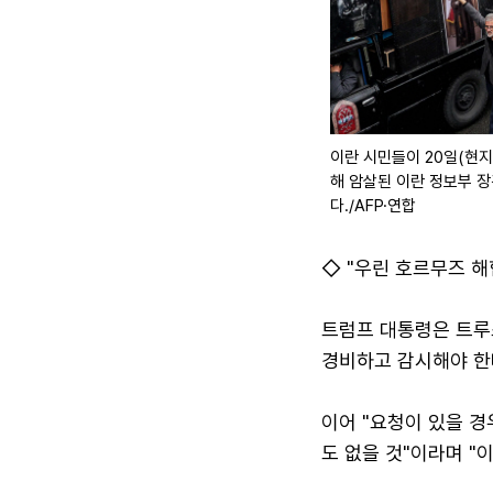
이란 시민들이 20일(현
해 암살된 이란 정보부 
다./AFP·연합
◇ "우린 호르무즈 해
트럼프 대통령은 트루
경비하고 감시해야 한
이어 "요청이 있을 경
도 없을 것"이라며 "