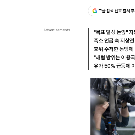
다국어뉴스
ENGLISH
Tiếng Việt
中文
구글 검색 선호 출처 
Advertisements
"목표 달성 눈앞" 자
축소 언급 속 지상전
호위 주저한 동맹에 
"해협 방위는 이용국
유가 50% 급등에 