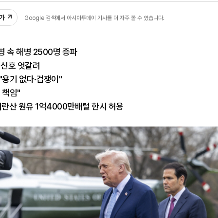
추가
Google 검색에서 아시아투데이 기사를 더 자주 볼 수 있습니다.
평 속 해병 2500명 증파
 신호 엇갈려
"용기 없다·겁쟁이"
 책임"
이란산 원유 1억4000만배럴 한시 허용