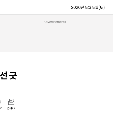
2026년 8월 8일(토)
Advertisements
문화·스포츠
최신
전체
방송
지면보기
가요
구독신청
영화
First Edition
문화
후원하기
 선 긋
카
종교
제보24시
스포츠
알립니다
여행
기
인쇄하기