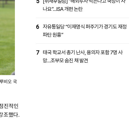
5
[취재후일담] “해외투자 막는다고 국장이 사
나요”…ISA 개편 논란
6
자유통일당 “이재명식 퍼주기가 경기도 재정
파탄 원흉”
7
태국 학교서 총기 난사, 용의자 포함 7명 사
망…조부모 숨진 채 발견
 루비오 국
 점진적인
강조했다.