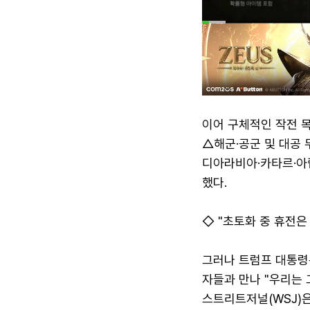
이어 구체적인 작전 
△해군·공군 및 대공 
디아라비아·카타르·아랍
했다.
◇ "초토화 중 휴전은
그러나 트럼프 대통령
자들과 만나 "우리는 
스트리트저널(WSJ)은