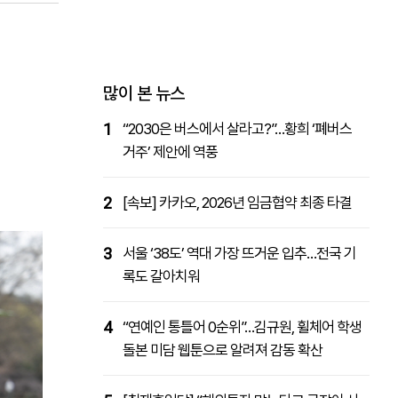
패밀리사이트
마켓파워
아투TV
대학동문골프최강전
많이 본 뉴스
1
“2030은 버스에서 살라고?”…황희 ‘폐버스
거주’ 제안에 역풍
2
[속보] 카카오, 2026년 임금협약 최종 타결
3
서울 ‘38도’ 역대 가장 뜨거운 입추…전국 기
록도 갈아치워
4
“연예인 통틀어 0순위”…김규원, 휠체어 학생
돌본 미담 웹툰으로 알려져 감동 확산