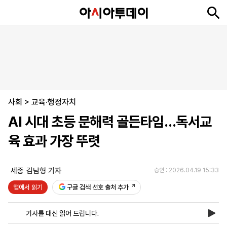
뉴
최
속
정
사
경
국
오
피
아
문
포
스
신
보
치
회
제
제
피
플
투
화
토
니
시
·
사회
언
티
스
>
교육·행정자치
포
AI 시대 초등 문해력 골든타임…독서교
츠
육 효과 가장 뚜렷
ENGLISH
中
Tiếng
文
Việt
세종
김남형 기자
승인 : 2026.04.19 15:33
앱에서 읽기
구글 검색 선호 출처 추가
지
신
후
제
회
앱
면
문
원
보
사
설
기사를 대신 읽어 드립니다.
보
구
하
24
소
치
기
독
기
시
개