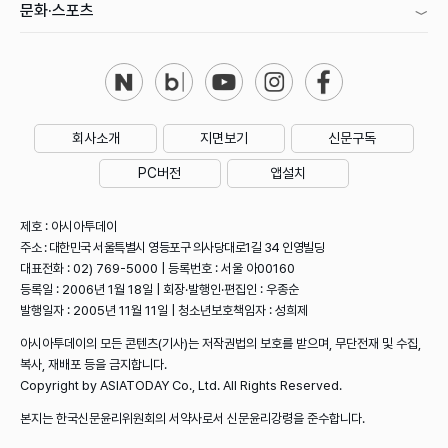
문화·스포츠
회사소개
지면보기
신문구독
PC버전
앱설치
제호 : 아시아투데이
주소 : 대한민국 서울특별시 영등포구 의사당대로1길 34 인영빌딩
대표전화 : 02) 769-5000 | 등록번호 : 서울 아00160
등록일 : 2006년 1월 18일 | 회장·발행인·편집인 : 우종순
발행일자 : 2005년 11월 11일 | 청소년보호책임자 : 성희제
아시아투데이의 모든 콘텐츠(기사)는 저작권법의 보호를 받으며, 무단전재 및 수집,
복사, 재배포 등을 금지합니다.
Copyright by ASIATODAY Co., Ltd. All Rights Reserved.
본지는 한국신문윤리위원회의 서약사로서 신문윤리강령을 준수합니다.