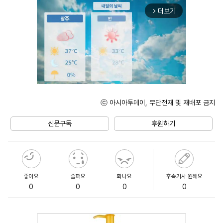
더보기
arrow_forward_ios
ⓒ 아시아투데이, 무단전재 및 재배포 금지
Mute
신문구독
후원하기
좋아요
슬퍼요
화나요
후속기사 원해요
0
0
0
0