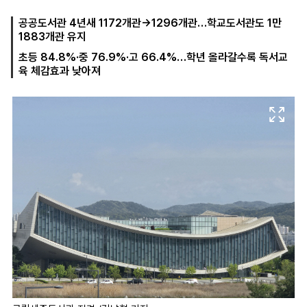
공공도서관 4년새 1172개관→1296개관…학교도서관도 1만
1883개관 유지
마
운
대
초등 84.8%·중 76.9%·고 66.4%…학년 올라갈수록 독서교
켓
세
학
육 체감효과 낮아져
파
동
워
문
골
프