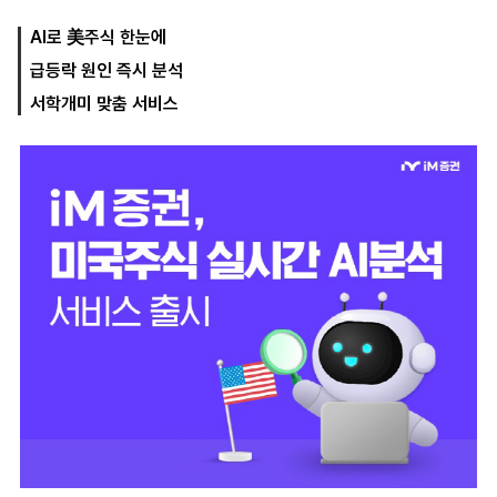
AI로 美주식 한눈에
급등락 원인 즉시 분석
마
운
대
켓
세
학
서학개미 맞춤 서비스
파
동
워
문
골
프