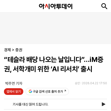
뉴
최
속
정
사
경
국
오
피
아
문
포
스
신
보
치
회
제
제
피
플
투
화
토
니
시
·
경제
언
티
스
>
증권
포
“테슬라 배당 나오는 날입니다”…iM증
츠
권, 서학개미 위한 ‘AI 리서치’ 출시
ENGLISH
中
Tiếng
文
Việt
박주연 기자
승인 : 2026.04.22 17:50
앱에서 읽기
구글 검색 선호 출처 추가
지
신
후
제
회
앱
면
문
원
보
사
설
기사를 대신 읽어 드립니다.
보
구
하
24
소
치
기
독
기
시
개