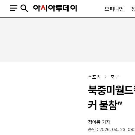
오피니언
오피니언
정치
사회
사설
정치일반
사회일반
칼럼·기고
청와대
사건·사고
기자의 눈
국회·정당
법원·검찰
피플
북한
교육·행정
스포츠
축구
외교
노동·복지·환경
북중미월드컵
국방
보건·의학
정부
커 불참”
정아름 기자
SNS
승인 : 2026. 04. 23. 08
뉴스스탠드
네이버블로그
아투TV(유튜브)
페이스북