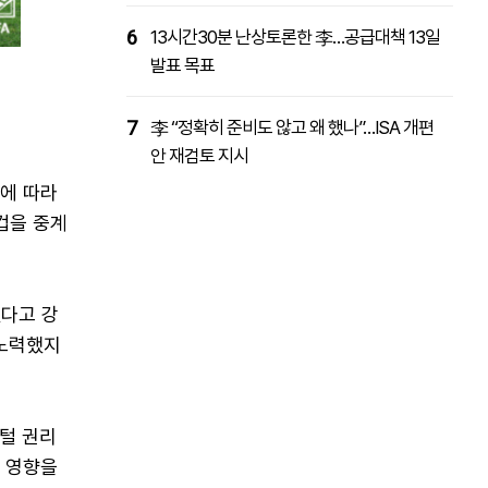
6
13시간30분 난상토론한 李…공급대책 13일
발표 목표
7
李 “정확히 준비도 않고 왜 했나”…ISA 개편
안 재검토 지시
함에 따라
컵을 중계
했다고 강
 노력했지
지털 권리
한 영향을