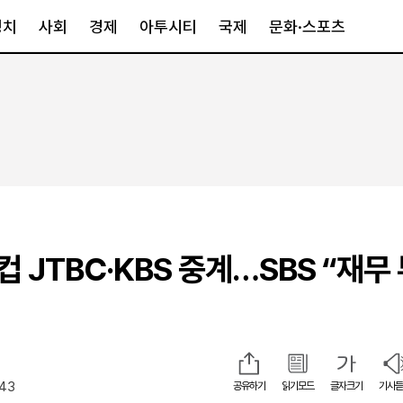
정치
사회
경제
아투시티
국제
문화·스포츠
경제
아투시티
국제
경제일반
종합
세계일반
정책
메트로
아시아·호주
금융·증권
경기·인천
북미
산업
세종·충청
중남미
IT·과학
영남
유럽
 JTBC·KBS 중계…SBS “재무
부동산
호남
중동·아프리
유통
강원
중기·벤처
제주
:43
공유하기
읽기모드
글자크기
기사듣
인스타그램