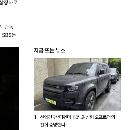
 상장사로
의 단독
 SBS는
지금 뜨는 뉴스
1
선입견 깬 ‘디펜더 110’…일상형 오프로더의
진화 증명했다