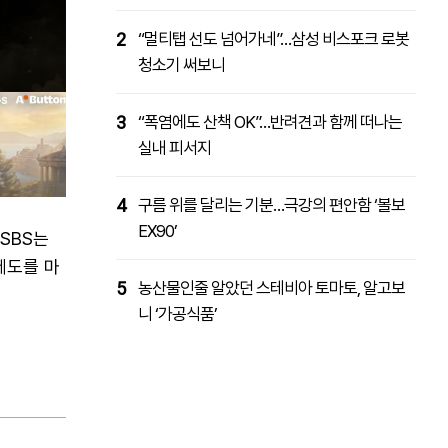
2
“멀티탭 선도 넘어가네”…삼성 비스포크 로봇
청소기 써보니
3
“폭염에도 산책 OK”…반려견과 함께 떠나는
실내 피서지
4
구름 위를 달리는 기분…극강의 편안함 ‘볼보
EX90’
SBS는
제도를 마
5
농산물인줄 알았던 스테비아 토마토, 알고보
니 ‘가공식품’