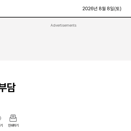
2026년 8월 8일(토)
Advertisements
문화·스포츠
최신
전체
방송
지면보기
가요
구독신청
영화
First Edition
문화
후원하기
 부담
카
종교
제보24시
스포츠
알립니다
여행
기
인쇄하기