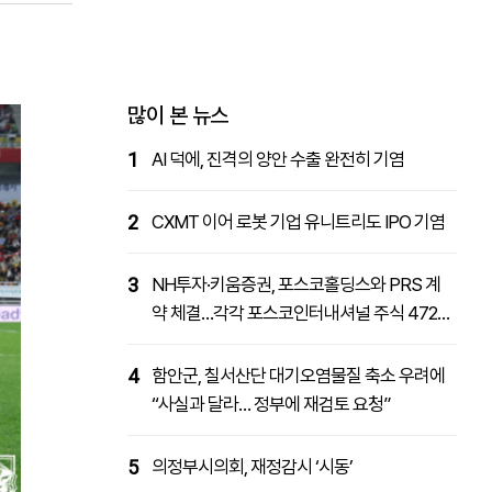
패밀리사이트
마켓파워
아투TV
대학동문골프최강전
많이 본 뉴스
1
AI 덕에, 진격의 양안 수출 완전히 기염
2
CXMT 이어 로봇 기업 유니트리도 IPO 기염
3
NH투자·키움증권, 포스코홀딩스와 PRS 계
약 체결…각각 포스코인터내셔널 주식 4727
억원 취득
4
함안군, 칠서산단 대기오염물질 축소 우려에
“사실과 달라… 정부에 재검토 요청”
5
의정부시의회, 재정감시 ‘시동’