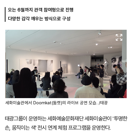
오는 6월까지 관객 참여형으로 진행
다양한 감각 깨우는 방식으로 구성
마
운
대
켓
세
학
파
동
워
문
골
프
세화미술관에서 Doomkat(둠캣)의 라이브 공연 모습. /태광
태광그룹이 운영하는 세화예술문화재단 세화미술관이 '투명한
손, 움직이는 색' 전시 연계 체험 프로그램을 운영한다.