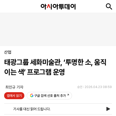
뉴
최
속
정
사
경
국
오
피
아
문
포
스
신
보
치
회
제
제
피
플
투
화
토
니
시
·
산업
언
티
스
포
태광그룹 세화미술관, ‘투명한 소, 움직
츠
이는 색’ 프로그램 운영
ENGLISH
中
Tiếng
文
Việt
최인규 기자
승인 : 2026.04.23 08:59
앱에서 읽기
구글 검색 선호 출처 추가
지
신
후
제
회
앱
면
문
원
보
사
설
기사를 대신 읽어 드립니다.
보
구
하
24
소
치
기
독
기
시
개