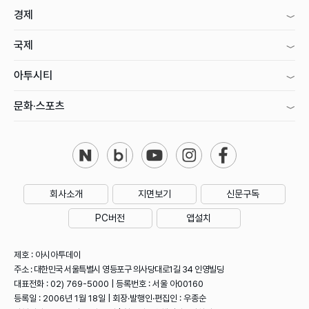
경제
국제
아투시티
문화·스포츠
회사소개
지면보기
신문구독
PC버전
앱설치
제호 : 아시아투데이
주소 : 대한민국 서울특별시 영등포구 의사당대로1길 34 인영빌딩
대표전화 : 02) 769-5000 | 등록번호 : 서울 아00160
등록일 : 2006년 1월 18일 | 회장·발행인·편집인 : 우종순