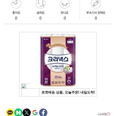
좋아요
슬퍼요
화나요
후속기사 원해요
0
0
0
0