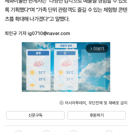
세화미술관 관계자는 "다양한 감각으로 예술을 경험할 수 있도
록 기획했다"며 "가족 단위 관람객도 즐길 수 있는 체험형 콘텐
츠를 확대해 나가겠다"고 말했다.
최인규 기자
ig0710@naver.com
더보기
arrow_forward_ios
ⓒ 아시아투데이, 무단전재 및 재배포 금지
Unmute
신문구독
후원하기