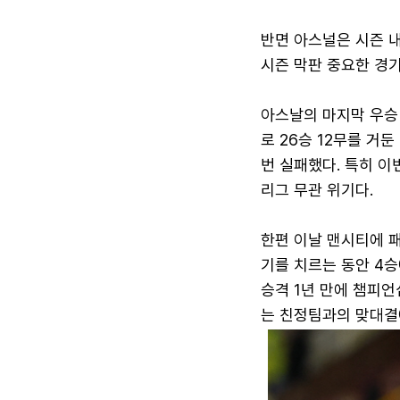
반면 아스널은 시즌 
시즌 막판 중요한 경
아스날의 마지막 우승 
로 26승 12무를 거
번 실패했다. 특히 이
리그 무관 위기다.
한편 이날 맨시티에 패
기를 치르는 동안 4
승격 1년 만에 챔피언
는 친정팀과의 맞대결