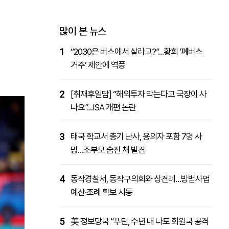
패밀리사이트
마켓파워
아투TV
대학동문골프최강전
많이 본 뉴스
1
“2030은 버스에서 살라고?”…황희 ‘폐버스
거주’ 제안에 역풍
2
[취재후일담] “해외투자 막는다고 국장이 사
나요”…ISA 개편 논란
3
태국 학교서 총기 난사, 용의자 포함 7명 사
망…조부모 숨진 채 발견
4
동작경찰서, 동작구의회와 상견례…방범사업
예산·조례 확보 시동
5
美 정보당국 “푸틴, 수년 내 나토 회원국 공격