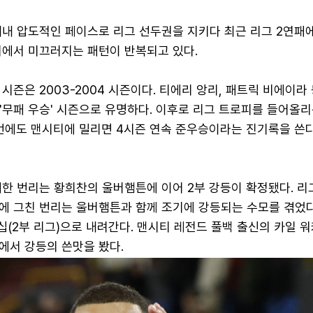
내내 압도적인 페이스로 리그 선두권을 지키다 최근 리그 2연패에
기에서 미끄러지는 패턴이 반복되고 있다.
시즌은 2003-2004 시즌이다. 티에리 앙리, 패트릭 비에이라
둔 '무패 우승' 시즌으로 유명하다. 이후로 리그 트로피를 들어올리
번에도 맨시티에 밀리면 4시즌 연속 준우승이라는 진기록을 쓴다
한 번리는 황희찬의 울버햄튼에 이어 2부 강등이 확정됐다. 리
승에 그친 번리는 울버햄튼과 함께 조기에 강등되는 수모를 겪었다
십(2부 리그)으로 내려간다. 맨시티 레전드 풀백 출신의 카일 워
에서 강등의 쓴맛을 봤다.