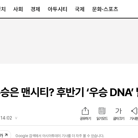
정치
사회
경제
아투시티
국제
문화·스포츠
경제
아투시티
국제
경제일반
종합
세계일반
정책
메트로
아시아·호주
금융·증권
경기·인천
북미
산업
세종·충청
중남미
IT·과학
영남
유럽
승은 맨시티? 후반기 ‘우승 DNA’
부동산
호남
중동·아프리
유통
강원
중기·벤처
제주
 14:02
공유하기
읽기모드
글자크기
기사듣
01
인스타그램
추가
Google 검색에서 아시아투데이 기사를 더 자주 볼 수 있습니다.