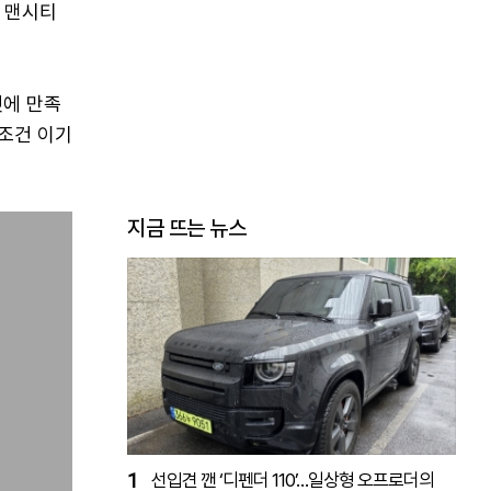
 맨시티
것에 만족
무조건 이기
지금 뜨는 뉴스
1
선입견 깬 ‘디펜더 110’…일상형 오프로더의