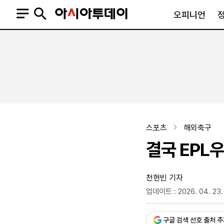
오피니언
오피니언
정치
사회
사설
정치일반
사회일반
칼럼·기고
청와대
사건·사고
기자의 눈
국회·정당
법원·검찰
피플
북한
교육·행정
스포츠
해외축구
외교
노동·복지·환경
결국 EPL우
국방
보건·의학
정부
천현빈 기자
업데이트 : 2026. 04. 23.
승인 : 2026. 04. 23. 11:
SNS
뉴스스탠드
네이버블로그
아투TV(유튜브)
페이스북
구글 검색 선호 출처 