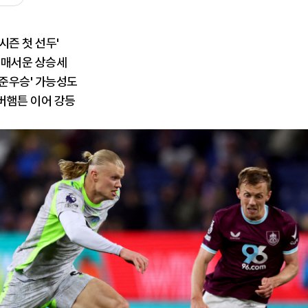
시즌 첫 선두'
속 매서운 상승세
'준우승' 가능성도
버햄튼 이어 강등