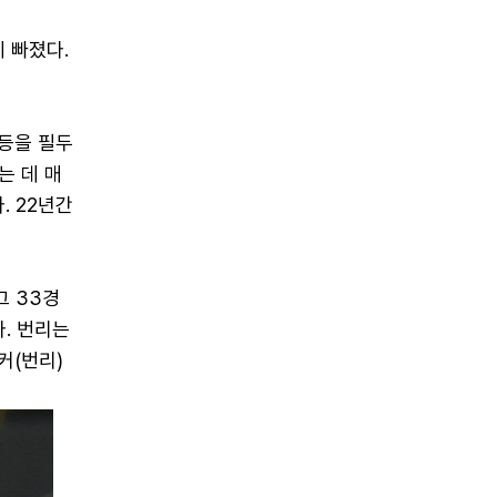
 빠졌다.
 등을 필두
는 데 매
. 22년간
그 33경
. 번리는
커(번리)