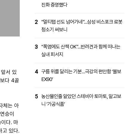
진화 증명했다
2
“멀티탭 선도 넘어가네”…삼성 비스포크 로봇
청소기 써보니
3
“폭염에도 산책 OK”…반려견과 함께 떠나는
실내 피서지
4
구름 위를 달리는 기분…극강의 편안함 ‘볼보
 앞서 있
EX90’
보다 4골
5
농산물인줄 알았던 스테비아 토마토, 알고보
니 ‘가공식품’
자체는 아
3연승이
이다. 마
하고 있다.