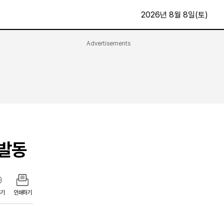
2026년 8월 8일(토)
Advertisements
문화·스포츠
최신
전체
방송
지면보기
가요
구독신청
영화
First Edition
문화
후원하기
 발동
카
종교
제보24시
스포츠
알립니다
여행
기
인쇄하기