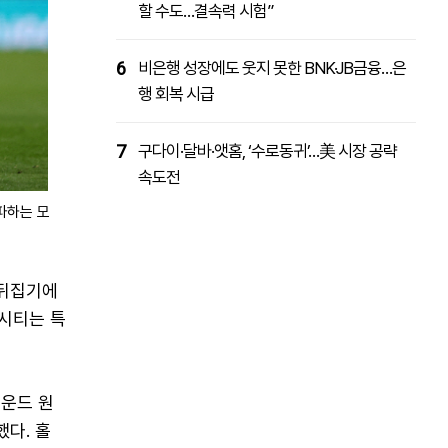
할 수도…결속력 시험”
6
비은행 성장에도 웃지 못한 BNK·JB금융…은
행 회복 시급
7
구다이·달바·앳홈, ‘수로동귀’…美 시장 공략
속도전
파하는 모
 뒤집기에
 시티는 특
라운드 원
했다. 홀