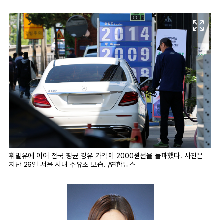
마
운
대
켓
세
학
파
동
워
문
골
프
휘발유에 이어 전국 평균 경유 가격이 2000원선을 돌파했다. 사진은
지난 26일 서울 시내 주유소 모습. /연합뉴스