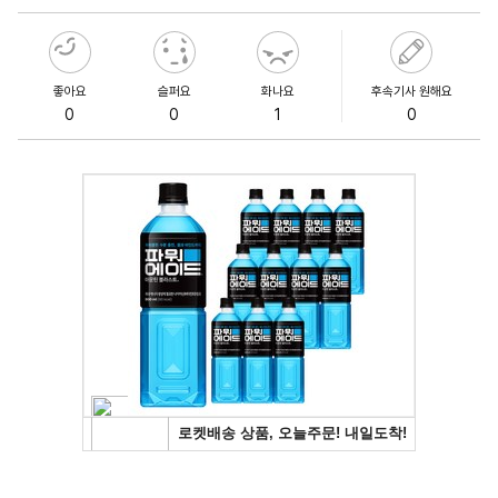
좋아요
슬퍼요
화나요
후속기사 원해요
0
0
1
0