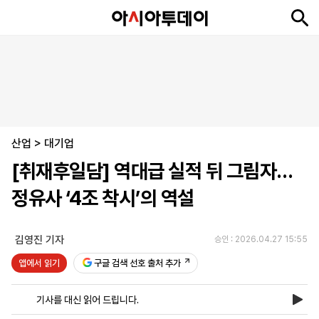
뉴
최
속
정
사
경
국
오
피
아
문
포
스
신
보
치
회
제
제
피
플
투
화
토
니
시
·
산업
언
티
스
>
대기업
포
[취재후일담] 역대급 실적 뒤 그림자…
츠
정유사 ‘4조 착시’의 역설
ENGLISH
中
Tiếng
文
Việt
김영진 기자
승인 : 2026.04.27 15:55
앱에서 읽기
구글 검색 선호 출처 추가
지
신
후
제
회
앱
면
문
원
보
사
설
기사를 대신 읽어 드립니다.
보
구
하
24
소
치
기
독
기
시
개