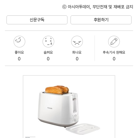
ⓒ 아시아투데이, 무단전재 및 재배포 금지
Mute
신문구독
후원하기
좋아요
슬퍼요
화나요
후속기사 원해요
0
0
0
0