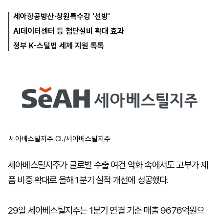
세아항공방산·창원특수강 '선방'
AI데이터센터 등 첨단설비 확대 효과
마
운
대
켓
세
학
정부 K-스틸법 세제 지원 톡톡
파
동
워
문
골
프
세아베스틸지주 CI./세아베스틸지주
세아베스틸지주가 글로벌 수출 여건 악화 속에서도 고부가 제
품 비중 확대로 올해 1분기 실적 개선에 성공했다.
29일 세아베스틸지주는 1분기 연결 기준 매출 9676억원으