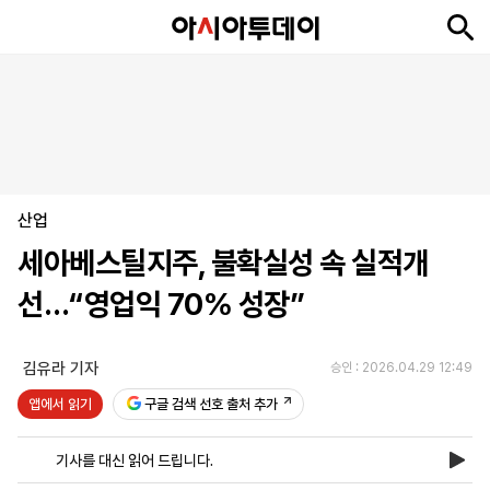
뉴
최
속
정
사
경
국
오
피
아
문
포
스
신
보
치
회
제
제
피
플
투
화
토
니
시
·
산업
언
티
스
포
세아베스틸지주, 불확실성 속 실적개
츠
선…“영업익 70% 성장”
ENGLISH
中
Tiếng
文
Việt
김유라 기자
승인 : 2026.04.29 12:49
앱에서 읽기
구글 검색 선호 출처 추가
지
신
후
제
회
앱
면
문
원
보
사
설
기사를 대신 읽어 드립니다.
보
구
하
24
소
치
기
독
기
시
개