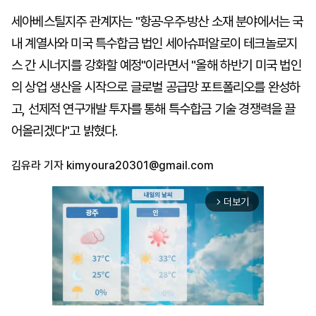
세아베스틸지주 관계자는 "항공·우주·방산 소재 분야에서는 국
내 계열사와 미국 특수합금 법인 세아슈퍼알로이 테크놀로지
스 간 시너지를 강화할 예정"이라면서 "올해 하반기 미국 법인
의 상업 생산을 시작으로 글로벌 공급망 포트폴리오를 완성하
고, 선제적 연구개발 투자를 통해 특수합금 기술 경쟁력을 끌
어올리겠다"고 밝혔다.
김유라 기자
kimyoura20301@gmail.com
더보기
arrow_forward_ios