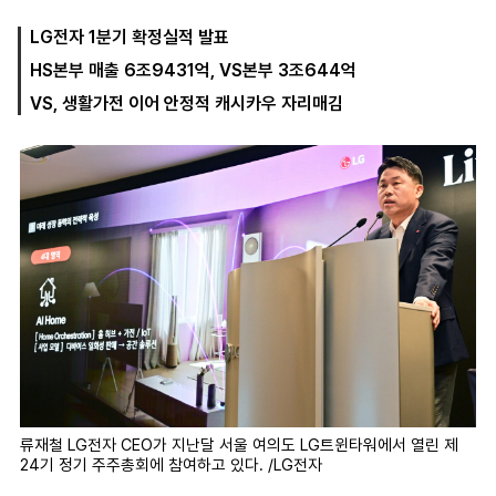
LG전자 1분기 확정실적 발표
HS본부 매출 6조9431억, VS본부 3조644억
마
운
대
켓
세
학
VS, 생활가전 이어 안정적 캐시카우 자리매김
파
동
워
문
골
프
류재철 LG전자 CEO가 지난달 서울 여의도 LG트윈타워에서 열린 제
24기 정기 주주총회에 참여하고 있다. /LG전자