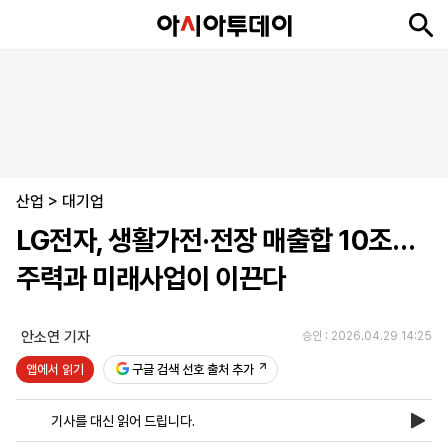
뉴
최
속
정
사
경
국
오
피
아
문
포
스
신
보
치
회
제
제
피
플
투
화
토
니
시
·
산업
언
티
스
>
대기업
포
LG전자, 생활가전·전장 매출합 10조…
츠
주력과 미래사업이 이끈다
ENGLISH
中
Tiếng
文
Việt
안소연 기자
승인 : 2026.04.29 14:25
앱에서 읽기
구글 검색 선호 출처 추가
지
신
후
제
회
앱
면
문
원
보
사
설
기사를 대신 읽어 드립니다.
보
구
하
24
소
치
기
독
기
시
개