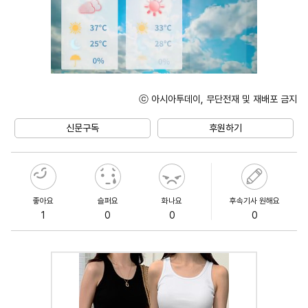
ⓒ 아시아투데이, 무단전재 및 재배포 금지
Unmute
신문구독
후원하기
좋아요
슬퍼요
화나요
후속기사 원해요
1
0
0
0