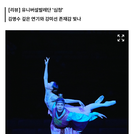
[리뷰] 유니버설발레단 '심청'
김명수 깊은 연기와 강미선 존재감 빛나
마
운
대
켓
세
학
파
동
워
문
골
프