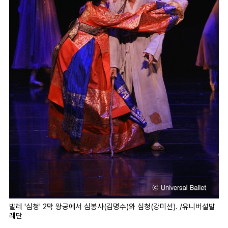
발레 '심청' 2막 왕궁에서 심봉사(김명수)와 심청(강미선). /유니버설발
레단