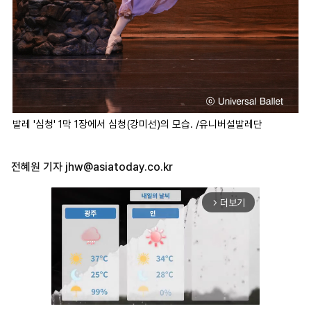
발레 '심청' 1막 1장에서 심청(강미선)의 모습. /유니버설발레단
전혜원 기자
jhw@asiatoday.co.kr
더보기
arrow_forward_ios