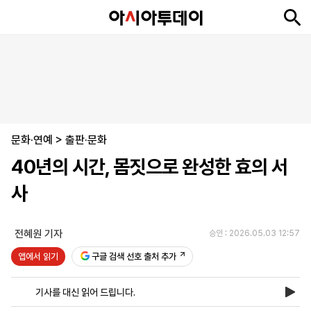
뉴
최
속
정
사
경
국
오
피
아
문
포
스
신
보
치
회
제
제
피
플
투
화
토
니
시
·
문화·연예
언
티
스
>
출판·문화
포
40년의 시간, 몸짓으로 완성한 효의 서
츠
사
ENGLISH
中
Tiếng
文
Việt
전혜원 기자
승인 : 2026.05.03 12:57
앱에서 읽기
구글 검색 선호 출처 추가
지
신
후
제
회
앱
면
문
원
보
사
설
기사를 대신 읽어 드립니다.
보
구
하
24
소
치
기
독
기
시
개