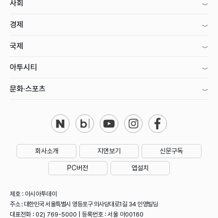
사회
경제
국제
아투시티
문화·스포츠
회사소개
지면보기
신문구독
PC버전
앱설치
제호 : 아시아투데이
주소 : 대한민국 서울특별시 영등포구 의사당대로1길 34 인영빌딩
대표전화 : 02) 769-5000 | 등록번호 : 서울 아00160