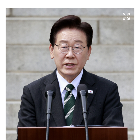
마
운
대
켓
세
학
파
동
워
문
골
프