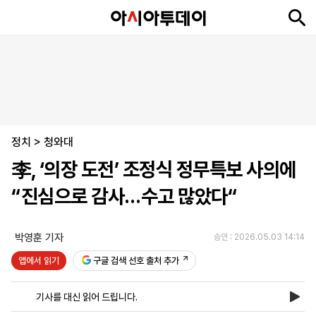
뉴
최
속
정
사
경
국
오
피
아
문
포
스
신
보
치
회
제
제
피
플
투
화
토
니
시
·
정치
언
티
스
>
청와대
포
李, ‘의장 도전’ 조정식 정무특보 사의에
츠
“진심으로 감사…수고 많았다“
ENGLISH
中
Tiếng
文
Việt
박영훈 기자
승인 : 2026.05.03 14:14
앱에서 읽기
구글 검색 선호 출처 추가
지
신
후
제
회
앱
면
문
원
보
사
설
기사를 대신 읽어 드립니다.
보
구
하
24
소
치
기
독
기
시
개