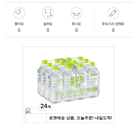
좋아요
슬퍼요
화나요
후속기사 원해요
0
0
0
0