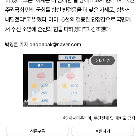
히 했다. 그는 "이제는 더 담대한 길 앞에 서고자 한다"며 "국민
주권국회·민생 국회를 향한 발걸음을 더 낮은 자세로, 힘차게
내딛겠다"고 밝혔다. 이어 "6선의 검증된 안정감으로 국민께
서 주신 소명에 혼신의 힘을 다하겠다"고 강조했다.
박영훈 기자
ohoonpak@naver.com
더보기
arrow_forward_ios
ⓒ 아시아투데이, 무단전재 및 재배포 금지
Unmute
신문구독
후원하기