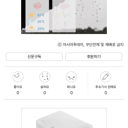
ⓒ 아시아투데이, 무단전재 및 재배포 금지
Unmute
신문구독
후원하기
좋아요
슬퍼요
화나요
후속기사 원해요
0
0
0
0