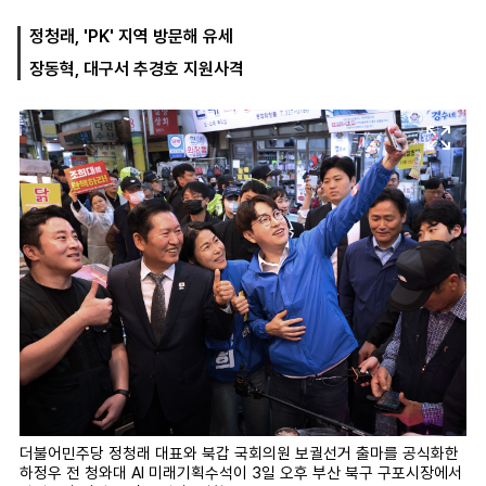
정청래, 'PK' 지역 방문해 유세
장동혁, 대구서 추경호 지원사격
마
운
대
켓
세
학
파
동
워
문
골
프
더불어민주당 정청래 대표와 북갑 국회의원 보궐선거 출마를 공식화한
하정우 전 청와대 AI 미래기획수석이 3일 오후 부산 북구 구포시장에서