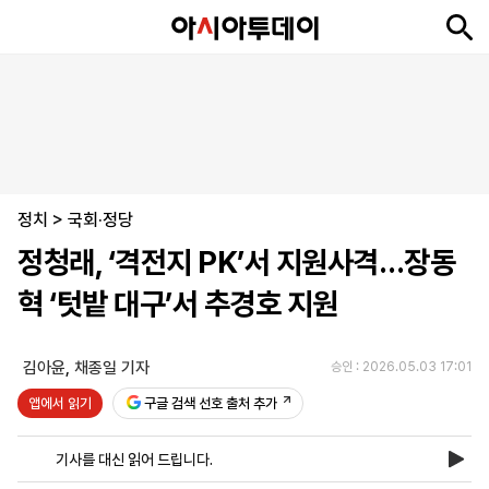
뉴
최
속
정
사
경
국
오
피
아
문
포
스
신
보
치
회
제
제
피
플
투
화
토
니
시
·
정치
언
티
스
>
국회·정당
포
정청래, ‘격전지 PK’서 지원사격…장동
츠
혁 ‘텃밭 대구’서 추경호 지원
ENGLISH
中
Tiếng
文
Việt
김아윤
,
채종일 기자
승인 : 2026.05.03 17:01
앱에서 읽기
구글 검색 선호 출처 추가
지
신
후
제
회
앱
면
문
원
보
사
설
기사를 대신 읽어 드립니다.
보
구
하
24
소
치
기
독
기
시
개