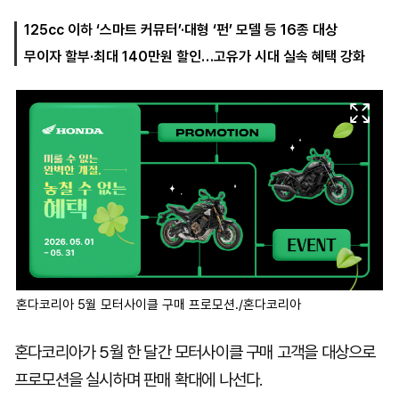
125cc 이하 ‘스마트 커뮤터’·대형 ‘펀’ 모델 등 16종 대상
무이자 할부·최대 140만원 할인…고유가 시대 실속 혜택 강화
마
운
대
켓
세
학
파
동
워
문
골
프
혼다코리아 5월 모터사이클 구매 프로모션./혼다코리아
혼다코리아가 5월 한 달간 모터사이클 구매 고객을 대상으로
프로모션을 실시하며 판매 확대에 나선다.