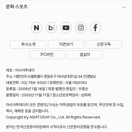
문화·스포츠
회사소개
지면보기
신문구독
PC버전
앱설치
제호 : 아시아투데이
주소 : 대한민국 서울특별시 영등포구 의사당대로1길 34 인영빌딩
대표전화 : 02) 769-5000 | 등록번호 : 서울 아00160
등록일 : 2006년 1월 18일 | 회장·발행인·편집인 : 우종순
발행일자 : 2005년 11월 11일 | 청소년보호책임자 : 성희제
아시아투데이의 모든 콘텐츠(기사)는 저작권법의 보호를 받으며, 무단전재 및 수집,
복사, 재배포 등을 금지합니다.
Copyright by ASIATODAY Co., Ltd. All Rights Reserved.
본지는 한국신문윤리위원회의 서약사로서 신문윤리강령을 준수합니다.