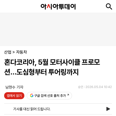
뉴
최
속
정
사
경
국
오
피
아
문
포
스
신
보
치
회
제
제
피
플
투
화
토
니
시
·
산업
언
티
스
>
자동차
포
혼다코리아, 5월 모터사이클 프로모
츠
션…도심형부터 투어링까지
ENGLISH
中
Tiếng
文
Việt
남현수 기자
승인 : 2026.05.04 10:42
앱에서 읽기
구글 검색 선호 출처 추가
지
신
후
제
회
앱
면
문
원
보
사
설
기사를 대신 읽어 드립니다.
보
구
하
24
소
치
기
독
기
시
개