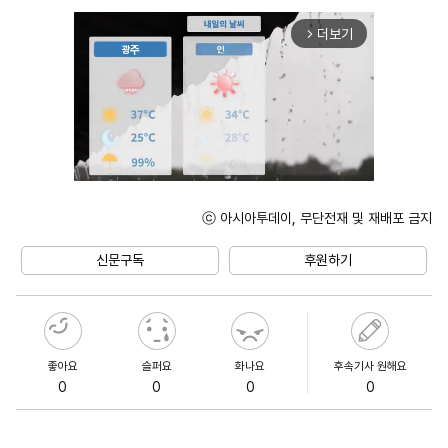
더보기
arrow_forward_ios
ⓒ 아시아투데이, 무단전재 및 재배포 금지
Unmute
신문구독
후원하기
좋아요
슬퍼요
화나요
후속기사 원해요
0
0
0
0