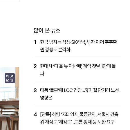
패밀리사이트
마켓파워
아투TV
대학동문골프최강전
많이 본 뉴스
1
현금 넘치는 삼성·SK하닉, 투자 이어 주주환
원 경쟁도 본격화
2
현대차 ‘디 올 뉴 아반떼’, 계약 첫날 1만대 돌
파
3
태풍 ‘돌핀’에 LCC 긴장…휴가철 단거리 노선
영향은
4
[단독] 하림 ‘7조’ 양재 물류단지, 서울시 건축
위 재심도 ‘재검토’…교통·방재 등 보완 요구