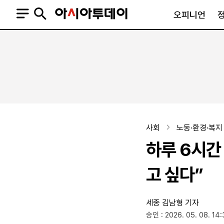
오피니언
오피니언
정치
사회
사설
정치일반
사회일반
칼럼·기고
청와대
사건·사고
기자의 눈
국회·정당
법원·검찰
피플
북한
교육·행정
사회
노동·환경·복지
외교
노동·복지·환경
하루 6시간
국방
보건·의학
정부
고 싶다”
세종
김남형 기자
SNS
승인 : 2026. 05. 08. 14:
뉴스스탠드
네이버블로그
아투TV(유튜브)
페이스북