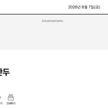
2026년 8월 7일(금)
Advertisements
문화·스포츠
최신
전체
방송
지면보기
가요
구독신청
영화
First Edition
문화
후원하기
만두
카
종교
제보24시
스포츠
알립니다
여행
기
인쇄하기