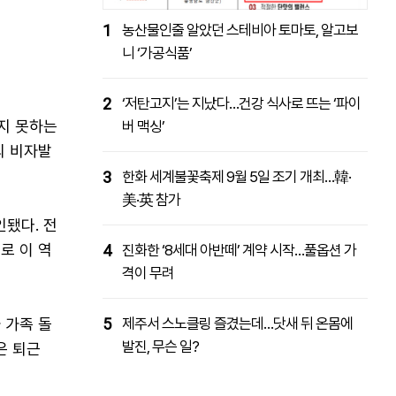
1
농산물인줄 알았던 스테비아 토마토, 알고보
니 ‘가공식품’
2
‘저탄고지’는 지났다…건강 식사로 뜨는 ‘파이
지 못하는
버 맥싱’
의 비자발
3
한화 세계불꽃축제 9월 5일 조기 개최…韓·
美·英 참가
인됐다. 전
%로 이 역
4
진화한 ‘8세대 아반떼’ 계약 시작…풀옵션 가
격이 무려
 가족 돌
5
제주서 스노클링 즐겼는데…닷새 뒤 온몸에
발진, 무슨 일?
은 퇴근