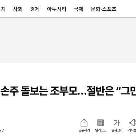
정치
사회
경제
아투시티
국제
문화·스포츠
경제
아투시티
국제
경제일반
종합
세계일반
정책
메트로
아시아·호주
금융·증권
경기·인천
북미
산업
세종·충청
중남미
IT·과학
영남
유럽
 손주 돌보는 조부모…절반은 “그
부동산
호남
중동·아프리
유통
강원
중기·벤처
제주
37
공유하기
읽기모드
글자크기
기사듣
인스타그램