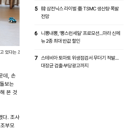
5
韓 삼전닉스 라이벌 臺 TSMC 생산량 폭발
전망
6
니뽕내뽕, ‘뽕스런세일’ 프로모션…마라 신메
뉴 2종 최대 반값 할인
고 있다는 조
7
스테비아 토마토 위생점검서 무더기 적발…
대장균 검출·부당광고까지
운데, 손
 돌보는
해 본 것
했다. 조사
세 조부모