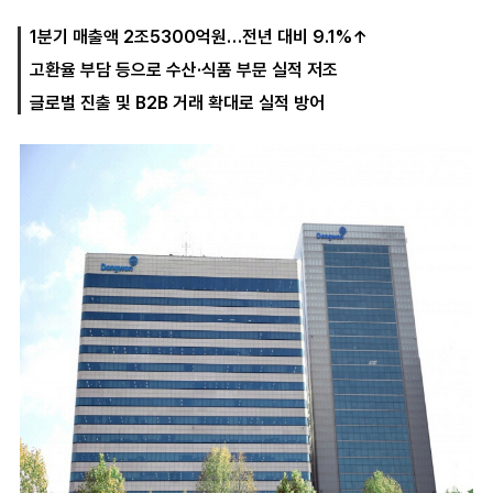
1분기 매출액 2조5300억원…전년 대비 9.1%↑
고환율 부담 등으로 수산·식품 부문 실적 저조
마
운
대
켓
세
학
글로벌 진출 및 B2B 거래 확대로 실적 방어
파
동
워
문
골
프