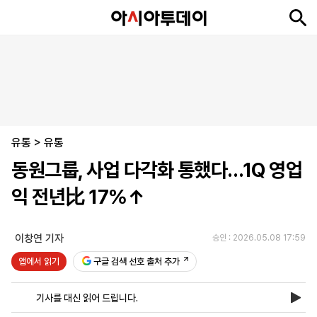
뉴
최
속
정
사
경
국
오
피
아
문
포
스
신
보
치
회
제
제
피
플
투
화
토
니
시
·
유통
언
티
스
>
유통
포
동원그룹, 사업 다각화 통했다…1Q 영업
츠
익 전년比 17%↑
ENGLISH
中
Tiếng
文
Việt
이창연 기자
승인 : 2026.05.08 17:59
앱에서 읽기
구글 검색 선호 출처 추가
지
신
후
제
회
앱
면
문
원
보
사
설
기사를 대신 읽어 드립니다.
보
구
하
24
소
치
기
독
기
시
개