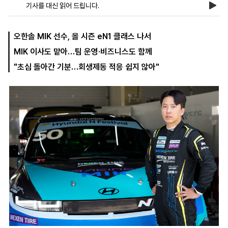
기사를 대신 읽어 드립니다.
마
운
대
오한솔 MIK 선수, 올 시즌 eN1 클래스 나서
켓
세
학
MIK 이사도 맡아…팀 운영·비즈니스도 함께
파
동
워
문
"초심 돌아간 기분…회생제동 적응 쉽지 않아"
골
프