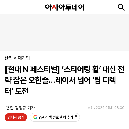
뉴
최
속
정
사
경
국
오
피
아
문
포
스
신
보
치
회
제
제
피
플
투
화
토
니
시
·
산업
언
티
스
>
대기업
포
[현대 N 페스티벌] ‘스티어링 휠’ 대신 전
츠
략 잡은 오한솔…레이서 넘어 ‘팀 디렉
ENGLISH
中
Tiếng
터’ 도전
文
Việt
용인
김정규 기자
승인 : 2026.05.11 08:00
지
신
후
제
회
앱
앱에서 읽기
구글 검색 선호 출처 추가
면
문
원
보
사
설
보
구
하
24
소
치
기
독
기
시
개