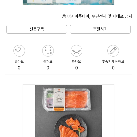
ⓒ 아시아투데이, 무단전재 및 재배포 금지
Mute
신문구독
후원하기
좋아요
슬퍼요
화나요
후속기사 원해요
0
0
0
0