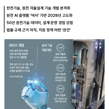
한전기술, 원전 자율설계 기술 개발 본격화
원전 AI 플랫폼 ‘넥사’ 기반 2028년 고도화
마
운
대
켓
세
학
50년 원전기술 데이터, 설계·운영 경험 강점
파
동
워
문
법률·규제 근거 아직, 지원 정책 마련 ‘관건’
골
프