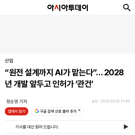
뉴
최
속
정
사
경
국
오
피
아
문
포
스
신
보
치
회
제
제
피
플
투
화
토
니
시
·
산업
언
티
스
포
“원전 설계까지 AI가 맡는다”… 2028
츠
년 개발 앞두고 인허가 ‘관건’
ENGLISH
中
Tiếng
文
Việt
정순영 기자
승인 : 2026.05.10 17:40
앱에서 읽기
구글 검색 선호 출처 추가
지
신
후
제
회
앱
면
문
원
보
사
설
기사를 대신 읽어 드립니다.
보
구
하
24
소
치
기
독
기
시
개