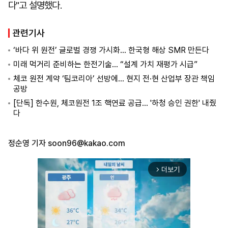
다"고 설명했다.
관련기사
‘바다 위 원전’ 글로벌 경쟁 가시화… 한국형 해상 SMR 만든다
미래 먹거리 준비하는 한전기술… “설계 가치 재평가 시급”
체코 원전 계약 ‘팀코리아’ 선방에… 현지 전·현 산업부 장관 책임
공방
[단독] 한수원, 체코원전 1조 핵연료 공급… '하청 승인 권한' 내줬
다
정순영 기자
soon96@kakao.com
더보기
arrow_forward_ios