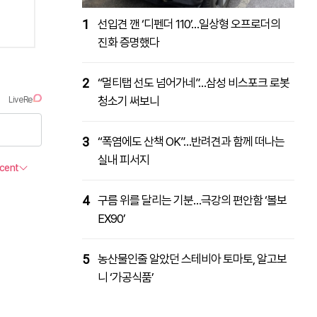
1
선입견 깬 ‘디펜더 110’…일상형 오프로더의
진화 증명했다
2
“멀티탭 선도 넘어가네”…삼성 비스포크 로봇
청소기 써보니
3
“폭염에도 산책 OK”…반려견과 함께 떠나는
실내 피서지
4
구름 위를 달리는 기분…극강의 편안함 ‘볼보
EX90’
5
농산물인줄 알았던 스테비아 토마토, 알고보
니 ‘가공식품’