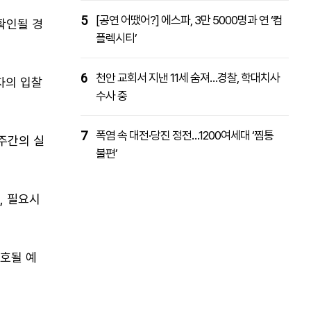
5
[공연 어땠어?] 에스파, 3만 5000명과 연 ‘컴
확인될 경
플렉시티’
6
천안 교회서 지낸 11세 숨져…경찰, 학대치사
자의 입찰
수사 중
7
폭염 속 대전·당진 정전…1200여세대 ‘찜통
주간의 실
불편’
, 필요시
보호될 예