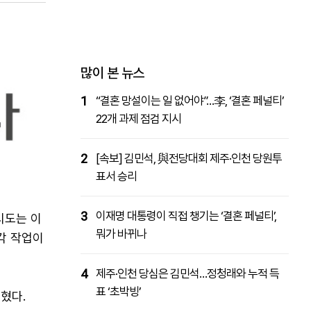
패밀리사이트
마켓파워
아투TV
대학동문골프최강전
많이 본 뉴스
1
“결혼 망설이는 일 없어야”…李, ‘결혼 페널티’
22개 과제 점검 지시
2
[속보] 김민석, 與전당대회 제주·인천 당원투
표서 승리
3
이재명 대통령이 직접 챙기는 ‘결혼 페널티’,
시도는 이
뭐가 바뀌나
각 작업이
4
제주·인천 당심은 김민석…정청래와 누적 득
표 ‘초박빙’
혔다.