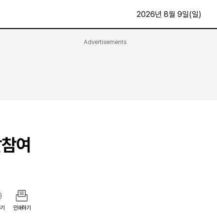
2026년 8월 9일(일)
Advertisements
문화·스포츠
최신
전체
방송
지면보기
가요
구독신청
영화
First Edition
문화
후원하기
찰참여
카
종교
제보24시
스포츠
알립니다
여행
기
인쇄하기