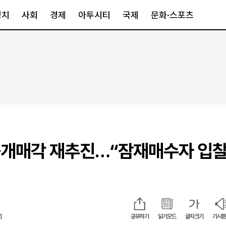
정치
사회
경제
아투시티
국제
문화·스포츠
경제
아투시티
국제
경제일반
종합
세계일반
정책
메트로
아시아·호주
금융·증권
경기·인천
북미
산업
세종·충청
중남미
IT·과학
영남
유럽
공개매각 재추진…“잠재매수자 입
부동산
호남
중동·아프리
유통
강원
중기·벤처
제주
1
공유하기
읽기모드
글자크기
기사듣
인스타그램