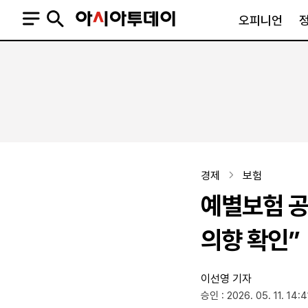
오피니언
오피니언
정치
사회
사설
정치일반
사회일반
칼럼·기고
청와대
사건·사고
기자의 눈
국회·정당
법원·검찰
피플
북한
교육·행정
경제
보험
외교
노동·복지·환경
예별보험 
국방
보건·의학
정부
의향 확인”
이선영 기자
SNS
승인 : 2026. 05. 11. 14:4
뉴스스탠드
네이버블로그
아투TV(유튜브)
페이스북