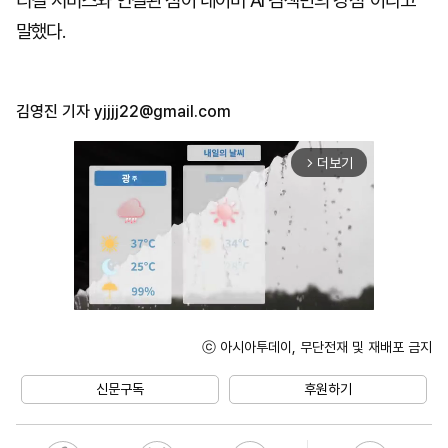
티컬 서비스와 연결된 점이 네이버 AI 검색만의 강점"이라고
말했다.
김영진 기자
yjjjj22@gmail.com
더보기
arrow_forward_ios
ⓒ 아시아투데이, 무단전재 및 재배포 금지
Unmute
신문구독
후원하기