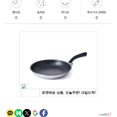
좋아요
슬퍼요
화나요
후속기사 원해요
0
0
0
0