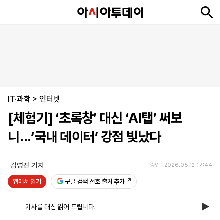
뉴
최
속
정
사
경
국
오
피
아
문
포
스
신
보
치
회
제
제
피
플
투
화
토
니
시
·
IT·과학
언
티
스
>
인터넷
포
[체험기] ‘초록창’ 대신 ‘AI탭’ 써보
츠
니…‘국내 데이터’ 강점 빛났다
ENGLISH
中
Tiếng
文
Việt
김영진 기자
승인 : 2026.05.12 17:44
앱에서 읽기
구글 검색 선호 출처 추가
지
신
후
제
회
앱
면
문
원
보
사
설
기사를 대신 읽어 드립니다.
보
구
하
24
소
치
기
독
기
시
개