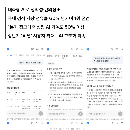
대화형 AI로 정확성·편의성↑
국내 검색 시장 점유율 60% 넘기며 1위 굳건
마
운
대
켓
세
학
1분기 광고매출 성장 AI 기여도 50% 이상
파
동
워
문
상반기 'AI탭' 사용자 확대…AI 고도화 지속
골
프