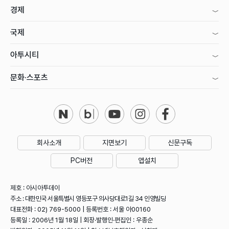
경제
국제
아투시티
문화·스포츠
회사소개
지면보기
신문구독
PC버전
앱설치
제호 : 아시아투데이
주소 : 대한민국 서울특별시 영등포구 의사당대로1길 34 인영빌딩
대표전화 : 02) 769-5000 | 등록번호 : 서울 아00160
등록일 : 2006년 1월 18일 | 회장·발행인·편집인 : 우종순