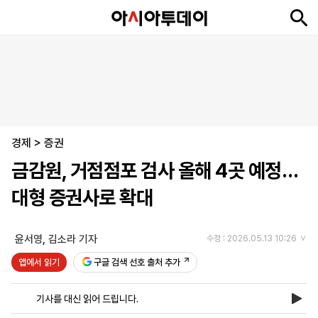
뉴
최
속
정
사
경
국
오
피
아
문
포
스
신
보
치
회
제
제
피
플
투
화
토
니
시
·
경제
언
티
스
>
증권
포
금감원, 거점점포 검사 올해 4곳 예정…
츠
대형 증권사로 확대
ENGLISH
中
Tiếng
文
Việt
윤서영
,
김소라 기자
수정 : 2026.05.13 10:26
앱에서 읽기
구글 검색 선호 출처 추가
지
신
후
제
회
앱
면
문
원
보
사
설
기사를 대신 읽어 드립니다.
보
구
하
24
소
치
기
독
기
시
개