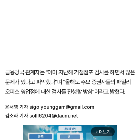
금융당국 관계자는 "이미 지난해 거점점포 검사를 하면서 많은
문제가 있다고 파악했다"며 "올해도 주요 증권사들의 패밀리
오피스 영업점에 대한 검사를 진행할 방침"이라고 밝혔다.
윤서영 기자
sigolyounggam@gmail.com
김소라 기자
solll6204@daum.net
더보기
arrow_forward_ios