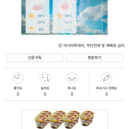
ⓒ 아시아투데이, 무단전재 및 재배포 금지
Unmute
신문구독
후원하기
좋아요
슬퍼요
화나요
후속기사 원해요
0
0
0
0