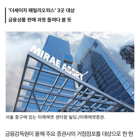
'더세이지 패밀리오피스' 3곳 대상
금융상품 판매 과정 들여다 볼 듯
마
운
대
켓
세
학
파
동
워
문
골
프
서울 중구에 있는 미래에셋 센터원 빌딩./미래에셋증권.
금융감독원이 올해 주요 증권사의 거점점포를 대상으로 한 현