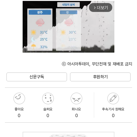
더보기
arrow_forward_ios
ⓒ 아시아투데이, 무단전재 및 재배포 금지
Unmute
신문구독
후원하기
좋아요
슬퍼요
화나요
후속기사 원해요
0
0
0
0