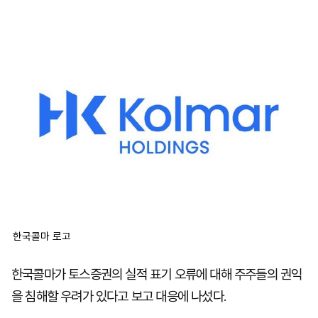
마
운
대
켓
세
학
파
동
워
문
골
프
한국콜마 로고
한국콜마가 토스증권의 실적 표기 오류에 대해 주주들의 권익
을 침해할 우려가 있다고 보고 대응에 나섰다.