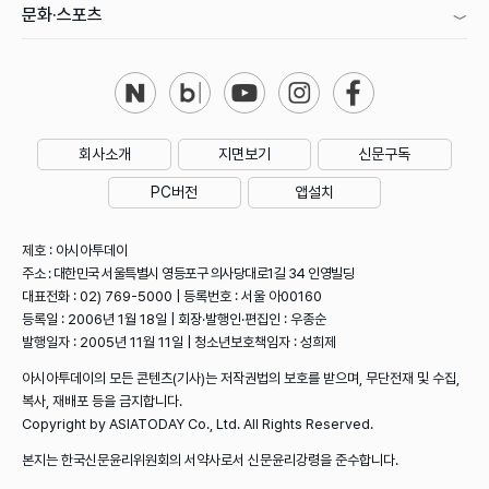
문화·스포츠
회사소개
지면보기
신문구독
PC버전
앱설치
제호 : 아시아투데이
주소 : 대한민국 서울특별시 영등포구 의사당대로1길 34 인영빌딩
대표전화 : 02) 769-5000 | 등록번호 : 서울 아00160
등록일 : 2006년 1월 18일 | 회장·발행인·편집인 : 우종순
발행일자 : 2005년 11월 11일 | 청소년보호책임자 : 성희제
아시아투데이의 모든 콘텐츠(기사)는 저작권법의 보호를 받으며, 무단전재 및 수집,
복사, 재배포 등을 금지합니다.
Copyright by ASIATODAY Co., Ltd. All Rights Reserved.
본지는 한국신문윤리위원회의 서약사로서 신문윤리강령을 준수합니다.