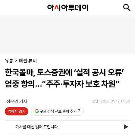
뉴
최
속
정
사
경
국
오
피
아
문
포
스
신
보
치
회
제
제
피
플
투
화
토
니
시
·
유통
언
티
스
>
패션·뷰티
포
한국콜마, 토스증권에 ‘실적 공시 오류’
츠
엄중 항의…“주주·투자자 보호 차원”
ENGLISH
中
Tiếng
文
Việt
정문경 기자
승인 : 2026.05.12 17:50
앱에서 읽기
구글 검색 선호 출처 추가
지
신
후
제
회
앱
면
문
원
보
사
설
기사를 대신 읽어 드립니다.
보
구
하
24
소
치
기
독
기
시
개