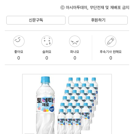
ⓒ 아시아투데이, 무단전재 및 재배포 금지
Unmute
신문구독
후원하기
좋아요
슬퍼요
화나요
후속기사 원해요
0
0
0
0