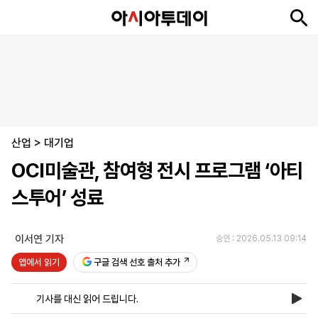
뉴
최
속
정
사
경
국
오
피
아
문
포
스
신
보
치
회
제
제
피
플
투
화
토
니
시
·
산업
언
티
스
>
대기업
포
OCI미술관, 참여형 전시 프로그램 ‘아티
츠
스투어’ 성료
ENGLISH
中
Tiếng
文
Việt
이서연 기자
승인 : 2026.05.13 09:14
앱에서 읽기
구글 검색 선호 출처 추가
지
신
후
제
회
앱
면
문
원
보
사
설
기사를 대신 읽어 드립니다.
보
구
하
24
소
치
기
독
기
시
개