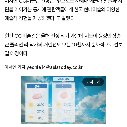
이지현 OCI미술관 관장은 "앞으로도 차세대 예술가 발굴과 지
원을 이어가는 동시에 관람객들에게 한국 현대미술의 다양한
예술적 경험을 제공하겠다"고 말했다.
한편 OCI미술관은 올해 선정 작가 가운데 서도이·윤정민·장승
근·줄리언 리 작가의 개인전도 오는 10월까지 순차적으로 선보
일 예정이다.
이서연 기자
yeonie14@asiatoday.co.kr
더보기
arrow_forward_ios