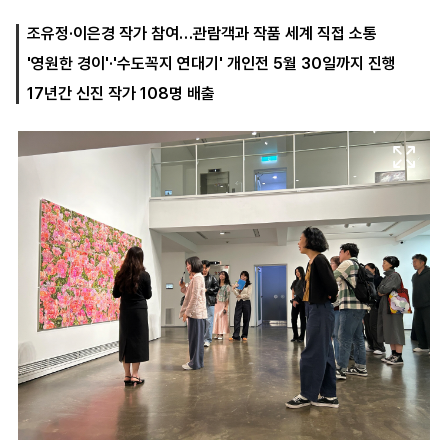
조유정·이은경 작가 참여…관람객과 작품 세계 직접 소통
'영원한 경이'·'수도꼭지 연대기' 개인전 5월 30일까지 진행
마
운
대
켓
세
학
17년간 신진 작가 108명 배출
파
동
워
문
골
프