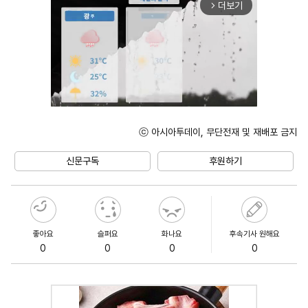
더보기
arrow_forward_ios
ⓒ 아시아투데이, 무단전재 및 재배포 금지
Mute
신문구독
후원하기
좋아요
슬퍼요
화나요
후속기사 원해요
0
0
0
0