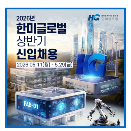
마
운
대
켓
세
학
파
동
워
문
골
프