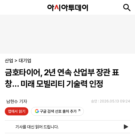
뉴
최
속
정
사
경
국
오
피
아
문
포
스
신
보
치
회
제
제
피
플
투
화
토
니
시
·
산업
언
티
스
>
대기업
포
금호타이어, 2년 연속 산업부 장관 표
츠
창… 미래 모빌리티 기술력 인정
ENGLISH
中
Tiếng
文
Việt
남현수 기자
승인 : 2026.05.13 09:24
앱에서 읽기
구글 검색 선호 출처 추가
지
신
후
제
회
앱
면
문
원
보
사
설
기사를 대신 읽어 드립니다.
보
구
하
24
소
치
기
독
기
시
개