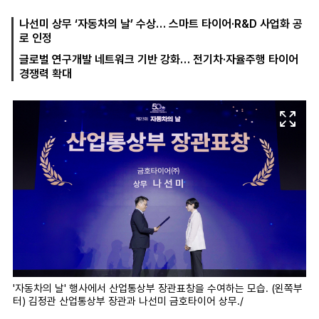
나선미 상무 ‘자동차의 날’ 수상… 스마트 타이어·R&D 사업화 공
로 인정
마
운
대
글로벌 연구개발 네트워크 기반 강화… 전기차·자율주행 타이어
켓
세
학
경쟁력 확대
파
동
워
문
골
프
'자동차의 날' 행사에서 산업통상부 장관표창을 수여하는 모습. (왼쪽부
터) 김정관 산업통상부 장관과 나선미 금호타이어 상무./