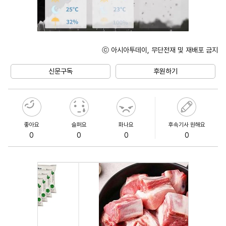
ⓒ 아시아투데이, 무단전재 및 재배포 금지
Mute
신문구독
후원하기
좋아요
슬퍼요
화나요
후속기사 원해요
0
0
0
0