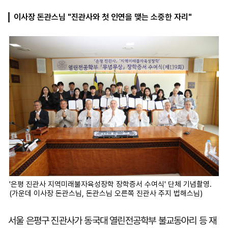
이사장 돈관스님 "진관사와 첫 인연을 맺는 소중한 자리"
마
운
대
켓
세
학
파
동
워
문
골
프
'은평 진관사 지역미래불자육성장학 장학증서 수여식' 단체 기념촬영.
(가운데 이사장 돈관스님, 돈관스님 오른쪽 진관사 주지 법해스님)
서울 은평구 진관사가 동국대 열린전공학부 불교동아리 등 재