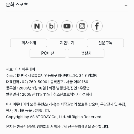
문화·스포츠
회사소개
지면보기
신문구독
PC버전
앱설치
제호 : 아시아투데이
주소 : 대한민국 서울특별시 영등포구 의사당대로1길 34 인영빌딩
대표전화 : 02) 769-5000 | 등록번호 : 서울 아00160
등록일 : 2006년 1월 18일 | 회장·발행인·편집인 : 우종순
발행일자 : 2005년 11월 11일 | 청소년보호책임자 : 성희제
아시아투데이의 모든 콘텐츠(기사)는 저작권법의 보호를 받으며, 무단전재 및 수집,
복사, 재배포 등을 금지합니다.
Copyright by ASIATODAY Co., Ltd. All Rights Reserved.
본지는 한국신문윤리위원회의 서약사로서 신문윤리강령을 준수합니다.