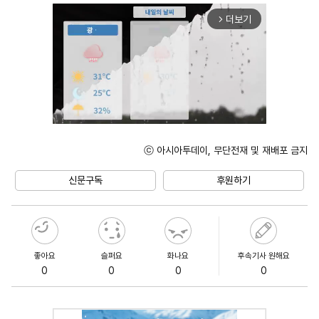
더보기
arrow_forward_ios
ⓒ 아시아투데이, 무단전재 및 재배포 금지
Unmute
신문구독
후원하기
좋아요
슬퍼요
화나요
후속기사 원해요
0
0
0
0