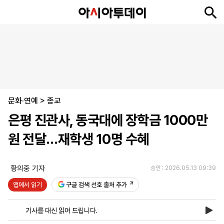
뉴
최
속
정
사
경
국
오
피
아
문
포
스
신
보
치
회
제
제
피
플
투
화
토
니
시
·
문화·연예
언
티
스
>
종교
포
은평 진관사, 동국대에 장학금 1000만
츠
원 전달…재학생 10명 수혜
ENGLISH
中
Tiếng
文
Việt
황의중 기자
승인 : 2026.05.13 09:39
앱에서 읽기
구글 검색 선호 출처 추가
지
신
후
제
회
앱
면
문
원
보
사
설
기사를 대신 읽어 드립니다.
보
구
하
24
소
치
기
독
기
시
개