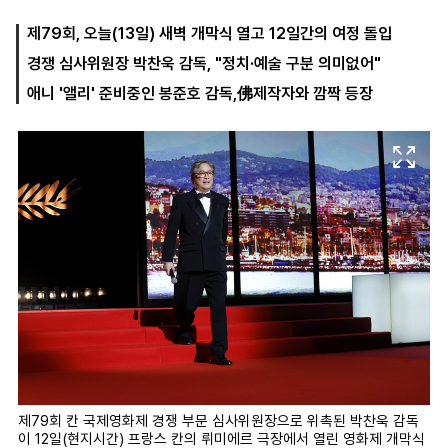
제79회, 오늘(13일) 새벽 개막식 열고 12일간의 여정 돌입
경쟁 심사위원장 박찬욱 감독, "정치·예술 구분 의미없어"
마
운
대
켓
세
학
애니 '앨리' 준비중인 봉준호 감독,佛제작자와 깜짝 등장
파
동
워
문
골
프
제79회 칸 국제영화제 경쟁 부문 심사위원장으로 위촉된 박찬욱 감독
이 12일(현지시간) 프랑스 칸의 뤼미에르 극장에서 열린 영화제 개막식