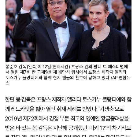
봉준호 감독(왼쪽)이 12일(현지시간) 프랑스 칸의 팔레 드 페스티벌에
서 열린 제7회 칸 국제영화제 개막식 행사에서 프랑스 제작자 멜리타
토스카누 플랑티에와 함께 현지 팬들의 환호에 답하고 있다./AP·연합뉴
스
한편 봉 감독은 프랑스 제작자 멜리타 토스카누 플랑티에와 함
께 레드카펫을 밟아 열띤 취재 세례를 받았다. '기생충'으로
2019년 제72회에서 경쟁 부문 최고의 영예인 황금종려상을
받은 바 있는 봉 감독은 지난해 공개했던 '미키 17'의 차기작으