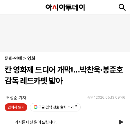
뉴
최
속
정
사
경
국
오
피
아
문
포
스
신
보
치
회
제
제
피
플
투
화
토
니
시
·
문화·연예
언
티
스
>
영화
포
칸 영화제 드디어 개막!…박찬욱·봉준호
츠
감독 레드카펫 밟아
ENGLISH
中
Tiếng
文
Việt
조성준 기자
승인 : 2026.05.13 09:46
앱에서 읽기
구글 검색 선호 출처 추가
지
신
후
제
회
앱
면
문
원
보
사
설
기사를 대신 읽어 드립니다.
보
구
하
24
소
치
기
독
기
시
개