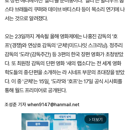
로 장편 애니메이션 '앨리'를 준비중이다. '앨리'는 할리우드 톱
스타 브래들리 쿠퍼와 데이브 바티스타 등이 목소리 연기에 나
서는 것으로 알려졌다.
오는 23일까지 계속될 올해 영화제에는 나홍진 감독의 '호
프'(경쟁)와 연상호 감독의 '군체'(미드나잇 스크리닝). 정주리
감독의 '도라'(감독주간) 등 3편의 한국 장편 영화가 초청받았
다. 또 최원정 감독의 단편 영화 '새의 랩소디'는 전 세계 영화
학도들의 중·단편을 소개하는 라 시네프 부문의 초대장을 받았
다. 이 중 '군체'는 15일, '도라'와 '호프'는 17일 공식 시사회를
통해 월드 프리미어로 공개된다.
조성준 기자
when9147@hanmail.net
더보기
arrow_forward_ios