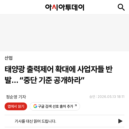
뉴
최
속
정
사
경
국
오
피
아
문
포
스
신
보
치
회
제
제
피
플
투
화
토
니
시
·
산업
언
티
스
포
태양광 출력제어 확대에 사업자들 반
츠
발… “중단 기준 공개하라”
ENGLISH
中
Tiếng
文
Việt
정순영 기자
승인 : 2026.05.13 18:11
앱에서 읽기
구글 검색 선호 출처 추가
지
신
후
제
회
앱
면
문
원
보
사
설
기사를 대신 읽어 드립니다.
보
구
하
24
소
치
기
독
기
시
개