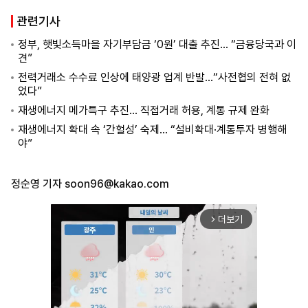
관련기사
정부, 햇빛소득마을 자기부담금 ‘0원’ 대출 추진… “금융당국과 이
견”
전력거래소 수수료 인상에 태양광 업계 반발…“사전협의 전혀 없
었다”
재생에너지 메가특구 추진… 직접거래 허용, 계통 규제 완화
재생에너지 확대 속 ‘간헐성’ 숙제… “설비확대·계통투자 병행해
야”
정순영 기자
soon96@kakao.com
더보기
arrow_forward_ios