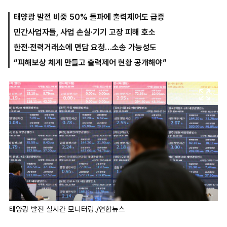
태양광 발전 비중 50% 돌파에 출력제어도 급증
민간사업자들, 사업 손실·기기 고장 피해 호소
마
운
대
켓
세
학
한전·전력거래소에 면담 요청…소송 가능성도
파
동
워
문
“피해보상 체계 만들고 출력제어 현황 공개해야”
골
프
태양광 발전 실시간 모니터링./연합뉴스