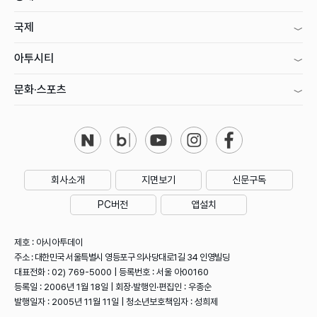
국제
아투시티
문화·스포츠
회사소개
지면보기
신문구독
PC버전
앱설치
제호 : 아시아투데이
주소 : 대한민국 서울특별시 영등포구 의사당대로1길 34 인영빌딩
대표전화 : 02) 769-5000 | 등록번호 : 서울 아00160
등록일 : 2006년 1월 18일 | 회장·발행인·편집인 : 우종순
발행일자 : 2005년 11월 11일 | 청소년보호책임자 : 성희제