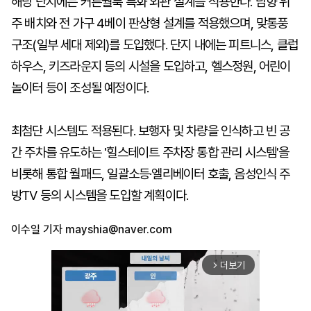
해당 단지에는 커튼월룩 특화 외관 설계를 적용한다. 남향 위
주 배치와 전 가구 4베이 판상형 설계를 적용했으며, 맞통풍
구조(일부 세대 제외)를 도입했다. 단지 내에는 피트니스, 클럽
하우스, 키즈라운지 등의 시설을 도입하고, 헬스정원, 어린이
놀이터 등이 조성될 예정이다.
최첨단 시스템도 적용된다. 보행자 및 차량을 인식하고 빈 공
간 주차를 유도하는 '힐스테이트 주차장 통합 관리 시스템'을
비롯해 통합 월패드, 일괄소등·엘리베이터 호출, 음성인식 주
방TV 등의 시스템을 도입할 계획이다.
이수일 기자
mayshia@naver.com
더보기
arrow_forward_ios