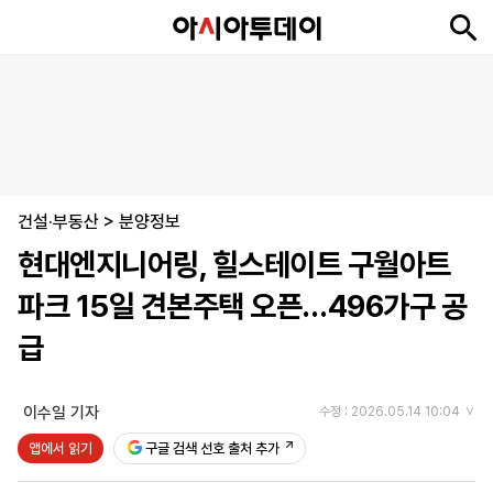
뉴
최
속
정
사
경
국
오
피
아
문
포
스
신
보
치
회
제
제
피
플
투
화
토
니
시
·
건설·부동산
언
티
스
>
분양정보
포
현대엔지니어링, 힐스테이트 구월아트
츠
파크 15일 견본주택 오픈…496가구 공
ENGLISH
中
Tiếng
급
文
Việt
이수일 기자
수정 : 2026.05.14 10:04
지
신
후
제
회
앱
앱에서 읽기
구글 검색 선호 출처 추가
면
문
원
보
사
설
보
구
하
24
소
치
기
독
기
시
개