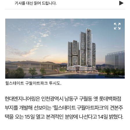
기사를 대신 읽어 드립니다.
마
운
대
켓
세
학
파
동
워
문
골
프
힐스테이트 구월아트파크 투시도.
현대엔지니어링은 인천광역시 남동구 구월동 옛 롯데백화점
부지를 개발해 선보이는 '힐스테이트 구월아트파크'의 견본주
택을 오는 15일 열고 본격적인 분양에 나선다고 14일 밝혔다.