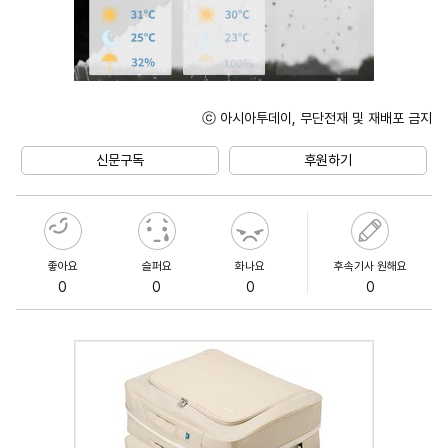
ⓒ 아시아투데이, 무단전재 및 재배포 금지
Unmute
신문구독
후원하기
좋아요
슬퍼요
화나요
후속기사 원해요
0
0
0
0