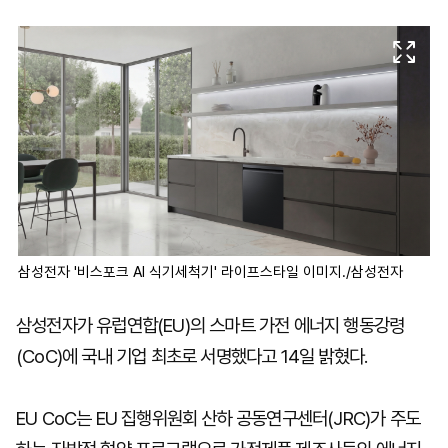
마
운
대
켓
세
학
파
동
워
문
골
프
삼성전자 '비스포크 AI 식기세척기' 라이프스타일 이미지./삼성전자
삼성전자가 유럽연합(EU)의 스마트 가전 에너지 행동강령
(CoC)에 국내 기업 최초로 서명했다고 14일 밝혔다.
EU CoC는 EU 집행위원회 산하 공동연구센터(JRC)가 주도