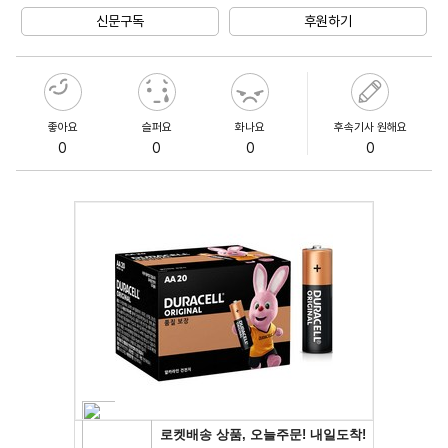
신문구독
후원하기
좋아요
슬퍼요
화나요
후속기사 원해요
0
0
0
0