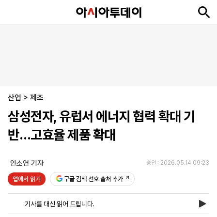
뉴
최
속
정
사
경
국
오
피
아
문
포
스
신
보
치
회
제
제
피
플
투
화
토
니
시
·
산업
언
티
스
>
제조
포
삼성전자, 유럽서 에너지 협력 확대 기
츠
반…고효율 제품 확대
ENGLISH
中
Tiếng
文
Việt
안소연 기자
승인 : 2026.05.14 09:23
앱에서 읽기
구글 검색 선호 출처 추가
지
신
후
제
회
앱
면
문
원
보
사
설
기사를 대신 읽어 드립니다.
보
구
하
24
소
치
기
독
기
시
개