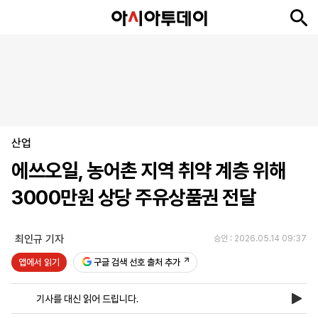
뉴
최
속
정
사
경
국
오
피
아
문
포
스
신
보
치
회
제
제
피
플
투
화
토
니
시
·
산업
언
티
스
포
에쓰오일, 농어촌 지역 취약 계층 위해
츠
3000만원 상당 주유상품권 전달
ENGLISH
中
Tiếng
文
Việt
최인규 기자
승인 : 2026.05.14 09:37
앱에서 읽기
구글 검색 선호 출처 추가
지
신
후
제
회
앱
면
문
원
보
사
설
기사를 대신 읽어 드립니다.
보
구
하
24
소
치
기
독
기
시
개