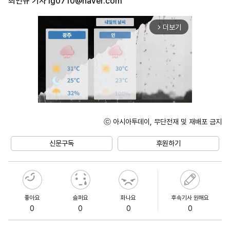
최인규 기자
ig0710@naver.com
더보기
arrow_forward_ios
ⓒ 아시아투데이, 무단전재 및 재배포 금지
Unmute
신문구독
후원하기
좋아요
슬퍼요
화나요
후속기사 원해요
0
0
0
0