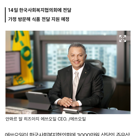
14일 한국사회복지협의회에 전달
가정 방문해 식품 전달 지원 예정
마
운
대
켓
세
학
파
동
워
문
골
프
안와르 알 히즈아지 에쓰오일 CEO. /에쓰오일
에쓰오일이 한국사회복지협의회에 3000만원 상당의 주유상