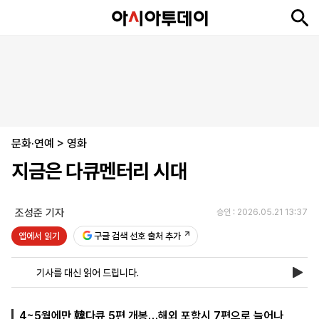
뉴
최
속
정
사
경
국
오
피
아
문
포
스
신
보
치
회
제
제
피
플
투
화
토
니
시
·
문화·연예
언
티
스
>
영화
포
지금은 다큐멘터리 시대
츠
조성준 기자
승인 : 2026.05.21 13:37
ENGLISH
中
Tiếng
文
Việt
앱에서 읽기
구글 검색 선호 출처 추가
기사를 대신 읽어 드립니다.
지
신
후
제
회
앱
면
문
원
보
사
설
보
구
하
24
소
치
4~5월에만 韓다큐 5편 개봉…해외 포함시 7편으로 늘어나
기
독
기
시
개