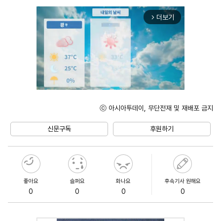
더보기
arrow_forward_ios
ⓒ 아시아투데이, 무단전재 및 재배포 금지
Unmute
신문구독
후원하기
좋아요
슬퍼요
화나요
후속기사 원해요
0
0
0
0