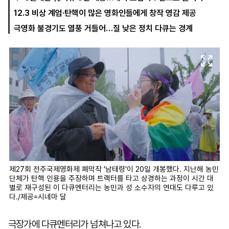
12.3 비상 계엄·탄핵이 많은 영화인들에게 창작 영감 제공
극영화 불경기도 열풍 거들어…질 낮은 정치 다큐는 경계
마
운
대
켓
세
학
파
동
워
문
골
프
제27회 전주국제영화제 폐막작 '남태령'이 20일 개봉했다. 지난해 농민
단체가 탄핵 인용을 주장하며 트랙터를 타고 상경하는 과정이 시간 대
별로 재구성된 이 다큐멘터리는 농민과 성 소수자의 연대도 다루고 있
다./제공=시네마 달
극장가에 다큐멘터리가 넘쳐나고 있다.